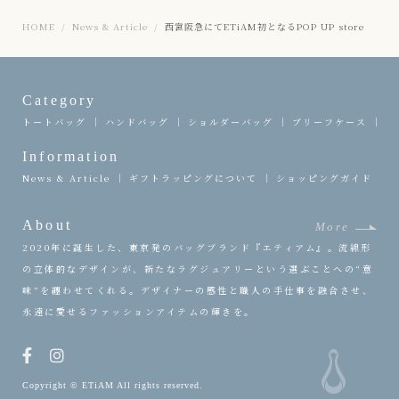
HOME
News & Article
西宮阪急にてETiAM初となるPOP UP store
Category
トートバッグ
ハンドバッグ
ショルダーバッグ
ブリーフケース
ク
Information
News & Article
ギフトラッピングについて
ショッピングガイド
About
More
2020年に誕生した、東京発のバッグブランド『エティアム』。流線形
の立体的なデザインが、新たなラグジュアリーという選ぶことへの“意
味”を纏わせてくれる。デザイナーの感性と職人の手仕事を融合させ、
永遠に愛せるファッションアイテムの輝きを。
Copyright © ETiAM All rights reserved.