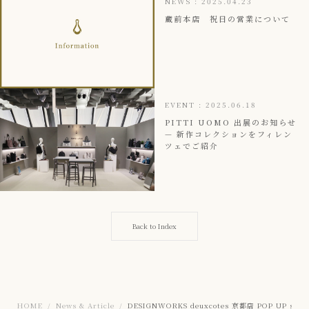
NEWS
:
2025.04.23
蔵前本店 祝日の営業について
EVENT
:
2025.06.18
PITTI UOMO 出展のお知らせ
— 新作コレクションをフィレン
ツェでご紹介
Back to Index
HOME
News & Article
DESIGNWORKS deuxcotes 京都店 POP UP stor