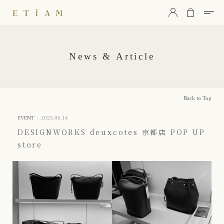
ETiAM（エティアム）
News & Article
Back to Top
EVENT
:
2025.06.14
DESIGNWORKS deuxcotes 京都店 POP UP
store