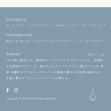
Category
トートバッグ
ハンドバッグ
ショルダーバッグ
ブリーフケース
ク
Information
News & Article
ギフトラッピングについて
ショッピングガイド
About
More
2020年に誕生した、東京発のバッグブランド『エティアム』。流線形
の立体的なデザインが、新たなラグジュアリーという選ぶことへの“意
味”を纏わせてくれる。デザイナーの感性と職人の手仕事を融合させ、
永遠に愛せるファッションアイテムの輝きを。
Copyright © ETiAM All rights reserved.