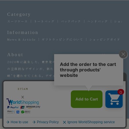
Category
スーツケース
トートバッグ
バックパック
ハンドバッグ
ショルダ
Information
News & Article
ギフトラッピングについて
ショッピングガイド
About
More
2020年に誕生した、東京発のバッグブランド『エティアム』。流線形
の立体的なデザインが、新たなラグジュアリーという選ぶことへの“意
味”を纏わせてくれる。デザイナーの感性と職人の手仕事を融合させ、
永遠に愛せるファッションアイテムの輝きを。
Copyright © ETiAM All rights reserved.
新規会員登録時に500ポイントをプレゼント！