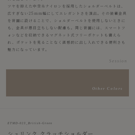
ツヤを抑えた中空糸ナイロンを採用したショルダーベルトは、
広すぎない25mm幅にしてエレガントさを演出。その装着金具
を背面に設けることで、ショルダーベルトを使用しないときに
も、金具が悪目立ちしない配慮も。同じ背面には、スマートフ
ォンなどを収納できるマグネット式フリーポケットも備えら
れ、ポケットを見ることなく直感的に出し入れできる便利さも
魅力になっています。
Session
Other Colors
ETMD-023_British-Green
シュリンク クラッチショルダー