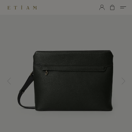
ETiAM（エティアム）