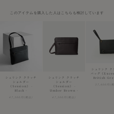
このアイテムを購入した人はこちらも検討しています
シュリンク ク
バッグ《Excee
シュリンク クラッチ
シュリンク クラッチ
British Gre
ショルダー
ショルダー
37,400円
(
《Session》 -
《Session》 -
Black -
Umber Brown -
47,300円
(税込)
47,300円
(税込)