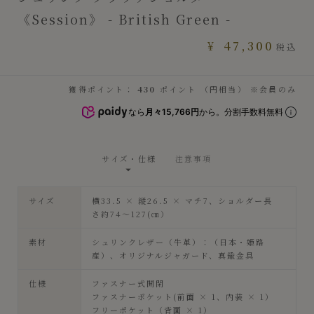
《Session》 - British Green -
¥
47,300
税込
獲得ポイント：
430
ポイント （円相当） ※会員のみ
なら
月々15,766円
から。分割手数料無料
サイズ・仕様
注意事項
サイズ
横33.5 × 縦26.5 × マチ7、ショルダー長
さ約74～127(㎝）
素材
シュリンクレザー（牛革）：（日本・姫路
産）、オリジナルジャガード、真鍮金具
仕様
ファスナー式開閉
ファスナーポケット(前面 × 1、内装 × 1）
フリーポケット（背面 × 1）