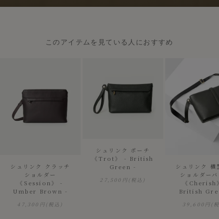
このアイテムを見ている人におすすめ
シュリンク ポーチ
《Trot》 - British
シュリンク クラッチ
シュリンク 横
Green -
ショルダー
ショルダーバ
27,500円
(税込)
《Session》 -
《Cherish
Umber Brown -
British Gre
47,300円
(税込)
39,600円
(