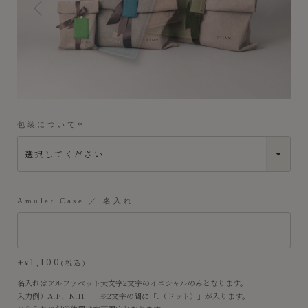
包装について
(
必
須
)
Amulet Case ／ 名入れ
+
1,100
¥
税込
名入れはアルファベット大文字2文字のイニシャルのみとなります。
入力例）A.F、N.H ※2文字の間に「.（ドット）」が入ります。