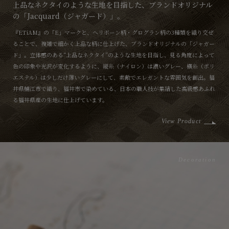
上品なネクタイのような生地を目指した、ブランドオリジナル
の「Jacquard（ジャガード）」。
『ETiAM』の「E」マークと、ヘリボーン柄・グログラン柄の3種類を織り交ぜ
ることで、複雑で細かく上品な柄に仕上げた、ブランドオリジナルの「ジャガー
ド」。立体感のある“上品なネクタイ”のような生地を目指し、見る角度によって
色の印象や光沢が変化するように、縦糸（ナイロン）は濃いグレー、横糸（ポリ
エステル）は少しだけ薄いグレーにして、素敵でエレガントな雰囲気を創出。福
井県鯖江市で織り、福井市で染めている、日本の職人技が集結した高級感あふれ
る福井県産の生地に仕上げています。
View Product
Decoration