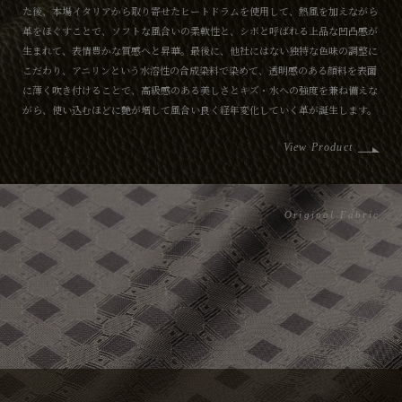
た後、本場イタリアから取り寄せたヒートドラムを使用して、熱風を加えながら
革をほぐすことで、ソフトな風合いの柔軟性と、シボと呼ばれる上品な凹凸感が
生まれて、表情豊かな質感へと昇華。最後に、他社にはない独特な色味の調整に
こだわり、アニリンという水溶性の合成染料で染めて、透明感のある顔料を表面
に薄く吹き付けることで、高級感のある美しさとキズ・水への強度を兼ね備えな
がら、使い込むほどに艶が増して風合い良く経年変化していく革が誕生します。
View Product
Original Fabric