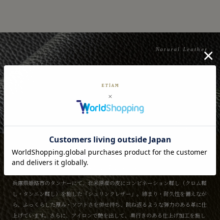
Natural Leather
ソフトな質感と優れた強度を併せ持つ、シボ感が魅力的な
「Shrink Leather（シュリンクレザー）」。
兵庫県姫路市のタンナーにて、北米原産の皮にコンビネーション鞣し（クロム鞣
し・タンニン鞣し）を施した「シュリンクレザー」。締まり・耐久性を備えなが
ら、ふっくらした厚み・ソフトさを併せ持ち、跳ね返るような弾力のある革に仕
上げています。さらに、アイロンで艶を出して、奥行きのある仕上げ加工を施し