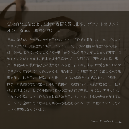
伝統的な工法により独特な表情を醸し出す、ブランドオリジナ
ルの「Brass（真鍮金具）」。
日本の職人が、伝統的な技術を用いて、すべて手作業で製作している、ブランド
オリジナルの「真鍮金具／エターナルチャーム」。銅と亜鉛の合金である真鍮
は、銅が含まれていることで滑りが良く耐久性にも優れ、革とともに経年変化を
楽しむことができます。日本では神仏具を中心に使用され、西洋では家具・馬
具・高級客船の装飾品などに使用されるなど、古くから世界中で愛されているマ
テリアル。真鍮の製作にあたっては、原型師が、まず彫刻刀で削り出して木の原
型を作り、砂を用いて鋳型にした後、1,100℃の真鍮を流し込みます。冷却後、
固まった真鍮鋳物を砂型から外して表面の下処理を行い、最後に磨き加工・仕上
げを施すように、とても手間暇の掛かる工程を経て完成。 今では、非常に少な
くなった砂型によって作られる製造方法を用いることで、独特の表情を醸す肌に
仕上がり、金属でありながらも柔らかさを感じられる、ずっと触れていたくなる
ような質感になっています。
View Product