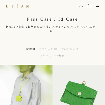
ETiAM（エティアム）
Pass Case / Id Case
何気ない日常に彩りをもたらす、エティアムのパスケース・IDケー
ス。
新着順
価格が安い順
価格が高い順
7
件中
1
-
7
件表示