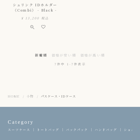
シュリンク IDホルダー
《Combi》 - Black -
¥
13,200
税込
新着順
価格が安い順
価格が高い順
7
件中
1
-
7
件表示
HOME
小物
パスケース・IDケース
Category
スーツケース
トートバッグ
バックパック
ハンドバッグ
ショルダ