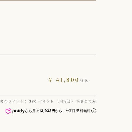
¥
41,800
税込
獲得ポイント：
380
ポイント （円相当） ※会員のみ
なら
月々13,933円
から。分割手数料無料