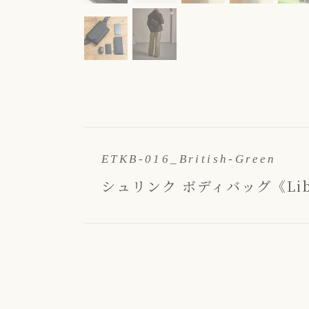
Color：Umber Brown
収納量の参考イメージとなります。 ※Color：
ETKB-016_British-Green
シュリンク ボディバッグ《Liberty