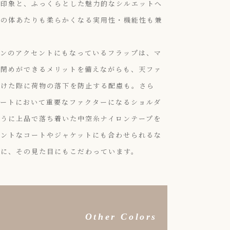
の印象と、ふっくらとした魅力的なシルエットへ
時の体あたりも柔らかくなる実用性・機能性も兼
インのアクセントにもなっているフラップは、マ
け閉めができるメリットを備えながらも、天ファ
開けた際に荷物の落下を防止する配慮も。さら
ネートにおいて重要なファクターになるショルダ
ように上品で落ち着いた中空糸ナイロンテープを
ガントなコートやジャケットにも合わせられるな
もに、その見た目にもこだわっています。
Other Colors