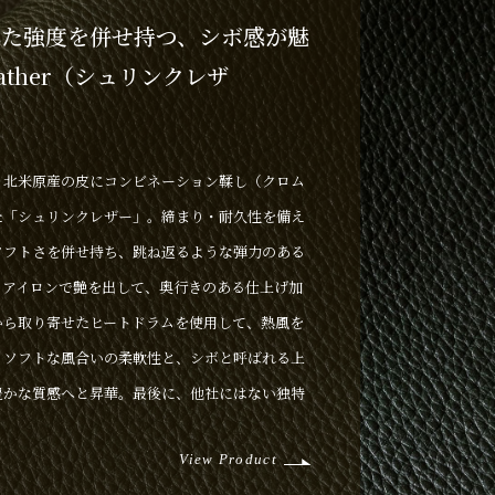
れた強度を併せ持つ、シボ感が魅
eather（シュリンクレザ
、北米原産の皮にコンビネーション鞣し（クロム
た「シュリンクレザー」。締まり・耐久性を備え
ソフトさを併せ持ち、跳ね返るような弾力のある
、アイロンで艶を出して、奥行きのある仕上げ加
から取り寄せたヒートドラムを使用して、熱風を
、ソフトな風合いの柔軟性と、シボと呼ばれる上
豊かな質感へと昇華。最後に、他社にはない独特
ニリンという水溶性の合成染料で染めて、透明感
View Product
付けることで、高級感のある美しさとキズ・水へ