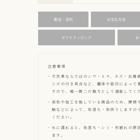
配送・送料
お支払方法
ギフトラッピング
お
注意事項
天然革ならではのシワ・トラ、キズ・古傷
シボの付き具合など、個体や部位によって
すので、唯一無二の魅力として堪能してく
染色や加工を施している商品のため、摩擦
触などによって、色落ち・色移りしますの
ください。
水に濡れると、色落ち・シミ・形崩れの原
ます。