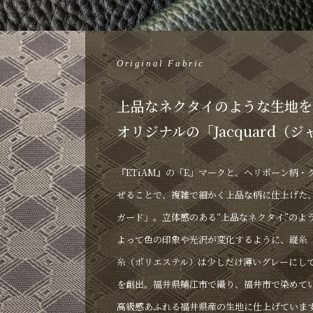
Original Fabric
上品なネクタイのような生地を
オリジナルの「Jacquard（
『ETiAM』の「E」マークと、ヘリボーン柄・
ぜることで、複雑で細かく上品な柄に仕上げた
ガード」。立体感のある“上品なネクタイ”のよ
よって色の印象や光沢が変化するように、縦糸
糸（ポリエステル）は少しだけ薄いグレーにし
を創出。福井県鯖江市で織り、福井市で染めて
高級感あふれる福井県産の生地に仕上げていま