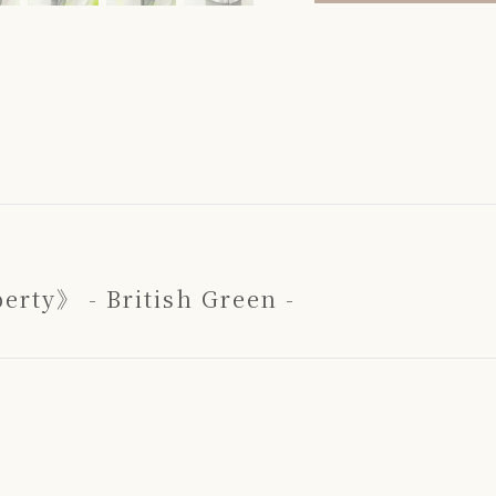
Black
》 - British Green -