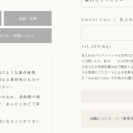
須
)
返品・交換
Amulet Case ／ 名入
手入れ・修理について
+
1,100
¥
税込
名入れはアルファベット大文字2文
入力例）A.F、N.H ※2文字
※名入れの刻印位置は右下固定と
痕のような黒点模様、
※お客様のご入力ミスによる変更
※「Amulet Case」のお色は
異なる革特有のもので
ださい。
や水ぬれ、長時間の接
で、あらかじめご了承
納期について：3〜7営業
因になることがござい