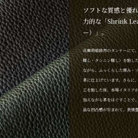
ソフトな質感と優
力的な「Shrink L
ー）」。
兵庫県姫路市のタンナーにて
鞣し・タンニン鞣し）を施し
ながら、ふっくらした厚み・
革に仕上げています。さらに
工を施した後、本場イタリア
加えながら革をほぐすことで
品な凹凸感が生まれて、表情
な色味の調整にこだわり、ア
のある顔料を表面に薄く吹き