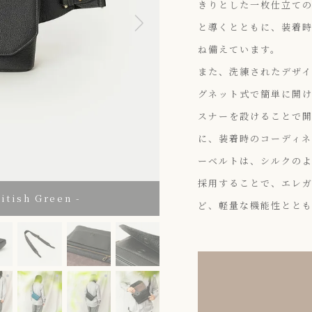
きりとした一枚仕立て
と導くとともに、装着
ね備えています。
また、洗練されたデザ
グネット式で簡単に開
スナーを設けることで
に、装着時のコーディ
ーベルトは、シルクの
採用することで、エレ
ish Green -
ど、軽量な機能性とと
Green -
ustard
Color：Turquoise Blue
Color：Turquoise Blue
Color：Black
Color：Black