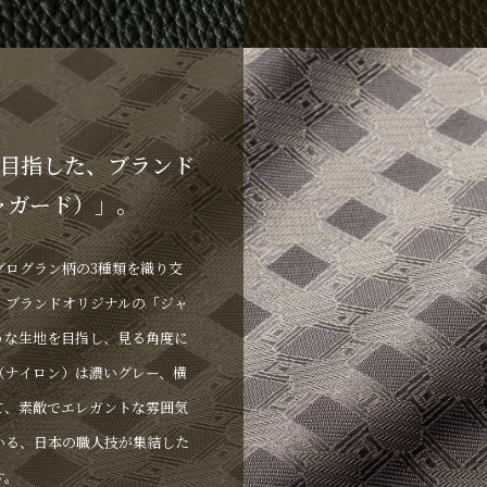
の強度を兼ね備えながら、使
いく革が誕生します。
目指した、ブランド
ジャガード）」。
グログラン柄の3種類を織り交
、ブランドオリジナルの「ジャ
うな生地を目指し、見る角度に
（ナイロン）は濃いグレー、横
て、素敵でエレガントな雰囲気
いる、日本の職人技が集結した
す。