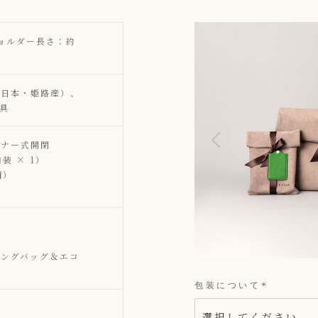
、ショルダー長さ：約
（日本・姫路産）、
具
スナー式開閉
装 × 1）
面）
ピングバッグ＆エコ
包装について
(
必