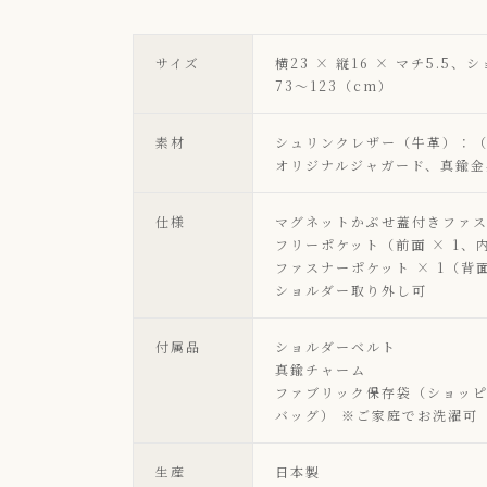
サイズ
横23 × 縦16 × マチ5.5
73～123（cm）
素材
シュリンクレザー（牛革）：
オリジナルジャガード、真鍮金
仕様
マグネットかぶせ蓋付きファ
フリーポケット（前面 × 1、内
ファスナーポケット × 1（背
ショルダー取り外し可
付属品
ショルダーベルト
真鍮チャーム
ファブリック保存袋（ショッ
バッグ） ※ご家庭でお洗濯可
生産
日本製