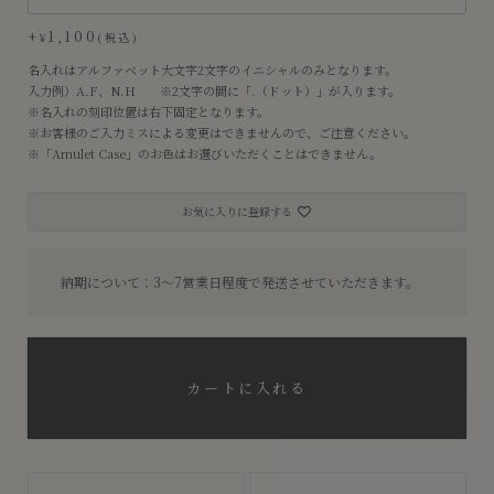
+
1,100
¥
税込
名入れはアルファベット大文字2文字のイニシャルのみとなります。
入力例）A.F、N.H ※2文字の間に「.（ドット）」が入ります。
※名入れの刻印位置は右下固定となります。
※お客様のご入力ミスによる変更はできませんので、ご注意ください。
※「Amulet Case」のお色はお選びいただくことはできません。
お気に入りに登録する
納期について：3〜7営業日程度で発送させていただきます。
カートに入れる