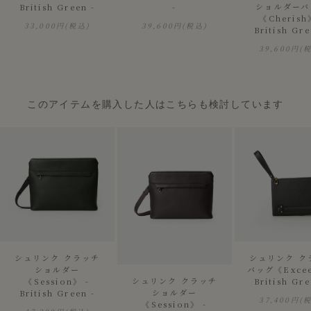
ショルダーバ
British Green -
-
《Cherish
33,000円
(税込)
39,600円
(税込)
British Gre
39,600円
(
このアイテムを購入した人はこちらも検討しています
シュリンク クラッチ
シュリンク ク
ショルダー
バッグ《Excee
シュリンク クラッチ
《Session》 -
British Gre
ショルダー
British Green -
37,400円
(
《Session》 -