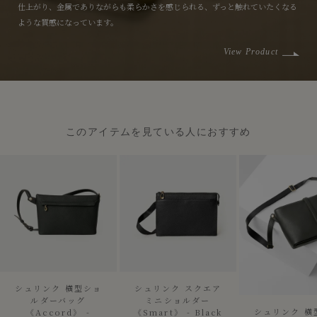
仕上がり、金属でありながらも柔らかさを感じられる、ずっと触れていたくなる
ような質感になっています。
View Product
このアイテムを見ている人におすすめ
シュリンク 横型ショ
シュリンク スクエア
ルダーバッグ
ミニショルダー
シュリンク 横
《Accord》 -
《Smart》 - Black