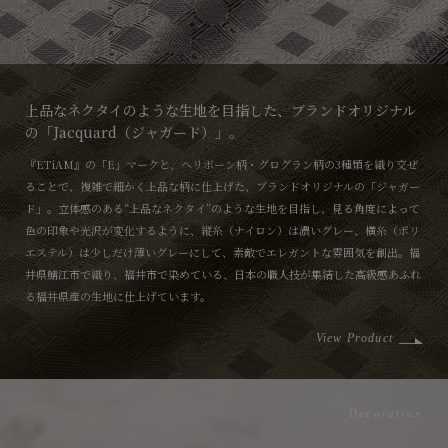
上品なネクタイのような生地を目指した、ブランドオリジナル
の「Jacquard（ジャガード）」。
『ETiAM』の「E」マークと、ヘリボーン柄・グログラン柄の3種類を織り交ぜ
ることで、複雑で細かく上品な柄に仕上げた、ブランドオリジナルの「ジャガー
ド」。立体感のある“上品なネクタイ”のような生地を目指し、見る角度によって
色の印象や光沢が変化するように、縦糸（ナイロン）は濃いグレー、横糸（ポリ
エステル）は少しだけ薄いグレーにして、素敵でエレガントな雰囲気を創出。福
井県鯖江市で織り、福井市で染めている、日本の職人技が集結した高級感あふれ
る福井県産の生地に仕上げています。
View Product
Decoration