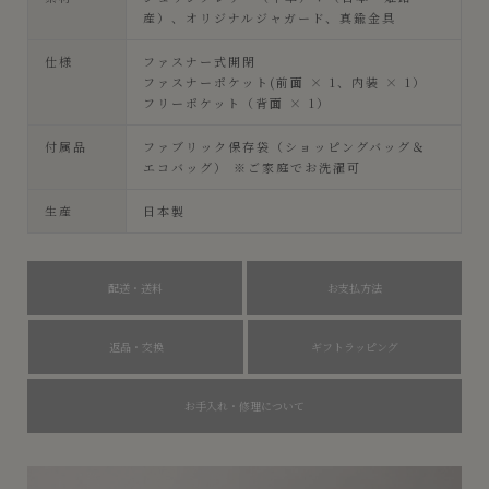
産）、オリジナルジャガード、真鍮金具
仕様
ファスナー式開閉
ファスナーポケット(前面 × 1、内装 × 1）
フリーポケット（背面 × 1）
付属品
ファブリック保存袋（ショッピングバッグ＆
エコバッグ） ※ご家庭でお洗濯可
生産
日本製
配送・送料
お支払方法
返品・交換
ギフトラッピング
お手入れ・修理について