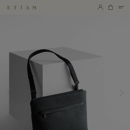
ETiAM（エティアム）