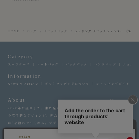
HOME
バッグ
クラッチバッグ
シュリンク クラッチショルダー 《Session》 
Category
スーツケース
トートバッグ
バックパック
ハンドバッグ
ショルダ
Information
News & Article
ギフトラッピングについて
ショッピングガイド
About
More
2020年に誕生した、東京発のバッグブランド『エティアム』。流線形
の立体的なデザインが、新たなラグジュアリーという選ぶことへの“意
味”を纏わせてくれる。デザイナーの感性と職人の手仕事を融合させ、
永遠に愛せるファッションアイテムの輝きを。