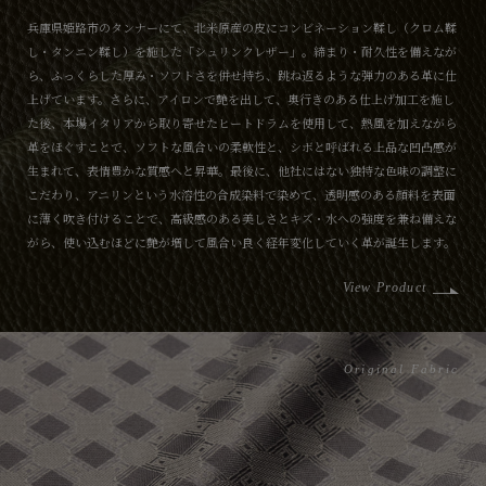
兵庫県姫路市のタンナーにて、北米原産の皮にコンビネーション鞣し（クロム鞣
し・タンニン鞣し）を施した「シュリンクレザー」。締まり・耐久性を備えなが
ら、ふっくらした厚み・ソフトさを併せ持ち、跳ね返るような弾力のある革に仕
上げています。さらに、アイロンで艶を出して、奥行きのある仕上げ加工を施し
た後、本場イタリアから取り寄せたヒートドラムを使用して、熱風を加えながら
革をほぐすことで、ソフトな風合いの柔軟性と、シボと呼ばれる上品な凹凸感が
生まれて、表情豊かな質感へと昇華。最後に、他社にはない独特な色味の調整に
こだわり、アニリンという水溶性の合成染料で染めて、透明感のある顔料を表面
に薄く吹き付けることで、高級感のある美しさとキズ・水への強度を兼ね備えな
がら、使い込むほどに艶が増して風合い良く経年変化していく革が誕生します。
View Product
Original Fabric