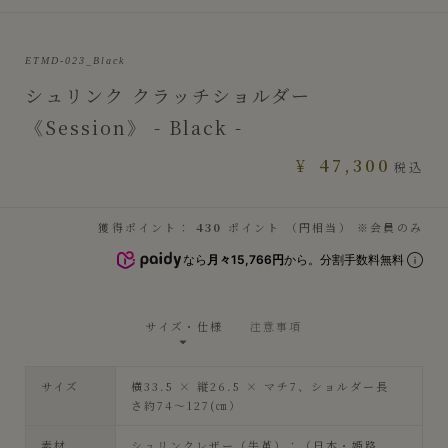
ETMD-023_Black
シュリンク クラッチショルダー
《Session》 - Black -
¥
47,300
税込
獲得ポイント：
430
ポイント （円相当） ※会員のみ
なら
月々15,766円
から。分割手数料無料
サイズ・仕様
注意事項
サイズ
横33.5 × 縦26.5 × マチ7、ショルダー長
さ約74～127(㎝）
素材
シュリンクレザー（牛革）：（日本・姫路