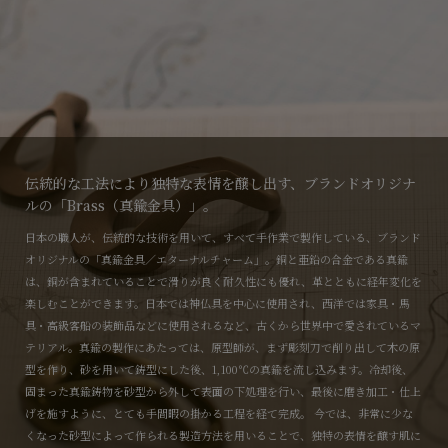
伝統的な工法により独特な表情を醸し出す、ブランドオリジナ
ルの「Brass（真鍮金具）」。
日本の職人が、伝統的な技術を用いて、すべて手作業で製作している、ブランド
オリジナルの「真鍮金具／エターナルチャーム」。銅と亜鉛の合金である真鍮
は、銅が含まれていることで滑りが良く耐久性にも優れ、革とともに経年変化を
楽しむことができます。日本では神仏具を中心に使用され、西洋では家具・馬
具・高級客船の装飾品などに使用されるなど、古くから世界中で愛されているマ
テリアル。真鍮の製作にあたっては、原型師が、まず彫刻刀で削り出して木の原
型を作り、砂を用いて鋳型にした後、1,100℃の真鍮を流し込みます。冷却後、
固まった真鍮鋳物を砂型から外して表面の下処理を行い、最後に磨き加工・仕上
げを施すように、とても手間暇の掛かる工程を経て完成。 今では、非常に少な
くなった砂型によって作られる製造方法を用いることで、独特の表情を醸す肌に