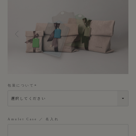
包装について
(
必
須
)
Amulet Case ／ 名入れ