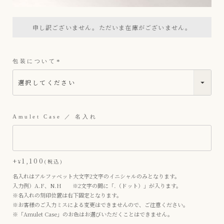
申し訳ございません。ただいま在庫がございません。
包装について
(
必
須
)
Amulet Case ／ 名入れ
+
1,100
¥
税込
名入れはアルファベット大文字2文字のイニシャルのみとなります。
入力例）A.F、N.H ※2文字の間に「.（ドット）」が入ります。
※名入れの刻印位置は右下固定となります。
※お客様のご入力ミスによる変更はできませんので、ご注意ください。
※「Amulet Case」のお色はお選びいただくことはできません。