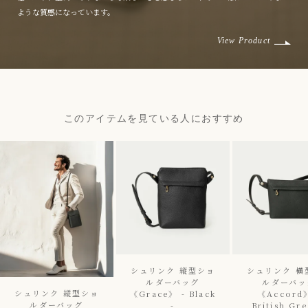
ような質感になっています。
View Product
このアイテムを見ている人におすすめ
シュリンク 縦型ショ
シュリンク 横
ルダーバッグ
ルダーバッ
シュリンク 縦型ショ
《Grace》 - Black
《Accord》
ルダーバッグ
-
British Gre