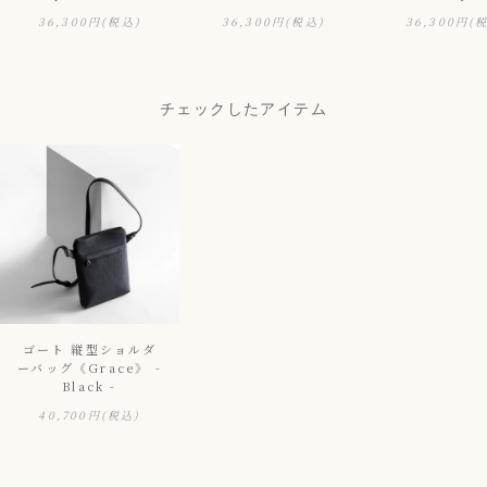
36,300円
(税込)
36,300円
(税込)
36,300円
(
チェックしたアイテム
ゴート 縦型ショルダ
ーバッグ《Grace》 -
Black -
40,700円
(税込)