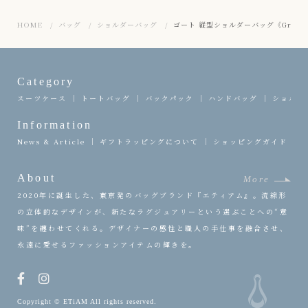
HOME
バッグ
ショルダーバッグ
ゴート 縦型ショルダーバッグ《Grace》 - 
Category
スーツケース
トートバッグ
バックパック
ハンドバッグ
ショルダ
Information
News & Article
ギフトラッピングについて
ショッピングガイド
About
More
2020年に誕生した、東京発のバッグブランド『エティアム』。流線形
の立体的なデザインが、新たなラグジュアリーという選ぶことへの“意
味”を纏わせてくれる。デザイナーの感性と職人の手仕事を融合させ、
永遠に愛せるファッションアイテムの輝きを。
Copyright © ETiAM All rights reserved.