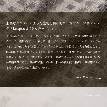
上品なネクタイのような生地を目指した、ブランドオリジナル
の「Jacquard（ジャガード）」。
『ETiAM』の「E」マークと、ヘリボーン柄・グログラン柄の3種類を織り交ぜ
ることで、複雑で細かく上品な柄に仕上げた、ブランドオリジナルの「ジャガー
ド」。立体感のある“上品なネクタイ”のような生地を目指し、見る角度によって
色の印象や光沢が変化するように、縦糸（ナイロン）は濃いグレー、横糸（ポリ
エステル）は少しだけ薄いグレーにして、素敵でエレガントな雰囲気を創出。福
井県鯖江市で織り、福井市で染めている、日本の職人技が集結した高級感あふれ
る福井県産の生地に仕上げています。
View Product
Decoration