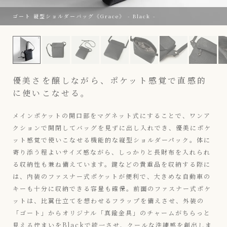
ゴート 縦型ショルダーバッグ《Grace》 - Black -
ゴート 縦型ショルダーバッグ《Grace》 - Black -
優美さを醸しながら、ポケット感覚で直感的
に使いこなせる。
メインポケットの開口部をマグネット式にすることで、ワンア
クションで開閉してバッグを見ずに出し入れでき、優美にポケ
ット感覚で使いこなせる機能的な縦型ショルダーパック。体に
寄り添う程よいサイズ感ながら、しっかりと長財布を入れられ
る収納性も兼ね備えています。鍵などの貴重品を収納する際に
は、内装のファスナー式ポケットが便利で、大きめな自動車の
キーも十分に収納できる容量も確保。前面のファスナー式ポケ
ットは、比翼仕立てを想わせるフラップを備えさせ、外装の
「ゴート」からオリジナル「真鍮金具」のチャームがちらっと
見える佇まいをBlackで統一させ、クールな洗練感を創出しま