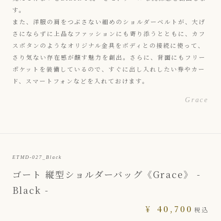
す。
また、洋服の肩をつぶさない細めのショルダーベルトが、大げ
さにならずに上品なファッションにも寄り添うとともに、カフ
スボタンのようなオリジナル金具をボディとの接続に使って、
さり気ない存在感が醸す魅力を創出。さらに、背面にもフリー
ポケットを装備しているので、すぐに出し入れしたい券やカー
ド、スマートフォンなどを入れておけます。
Grace
ETMD-027_Black
ゴート 縦型ショルダーバッグ《Grace》 -
Black -
¥
40,700
税込