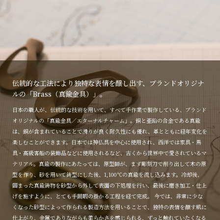
伝統的な工法により独特な表情を醸し出す、ブランドオリジナ
ルの「Brass（真鍮金具）」。
日本の職人が、伝統的な技術を用いて、すべて手作業で製作している、ブランド
オリジナルの「真鍮金具／エターナルチャーム」。銅と亜鉛の合金である真鍮
は、銅が含まれていることで滑りが良く耐久性にも優れ、革とともに経年変化を
楽しむことができます。日本では神仏具を中心に使用され、西洋では家具・馬
具・高級客船の装飾品などに使用されるなど、古くから世界中で愛されているマ
テリアル。真鍮の製作にあたっては、原型師が、まず彫刻刀で削り出して木の原
型を作り、砂を用いて鋳型にした後、1,100℃の真鍮を流し込みます。冷却後、
固まった真鍮鋳物を砂型から外して表面の下処理を行い、最後に磨き加工・仕上
げを施すように、とても手間暇の掛かる工程を経て完成。 今では、非常に少な
くなった砂型によって作られる製造方法を用いることで、独特の表情を醸す肌に
仕上がり、金属でありながらも柔らかさを感じられる、ずっと触れていたくなる