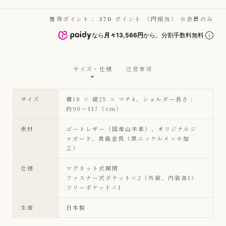
獲得ポイント：
370
ポイント （円相当） ※会員のみ
なら
月々13,566円
から。分割手数料無料
サイズ・仕様
注意事項
サイズ
横18 × 縦25 × マチ4、ショルダー長さ：
約90〜117（cm）
素材
ゴートレザー（国産山羊革）、オリジナルジ
ャガード、真鍮金具（黒ニッケルメッキ加
工）
仕様
マグネット式開閉
ファスナー式ポケット×2（外装、内装各1）
フリーポケット×1
生産
日本製