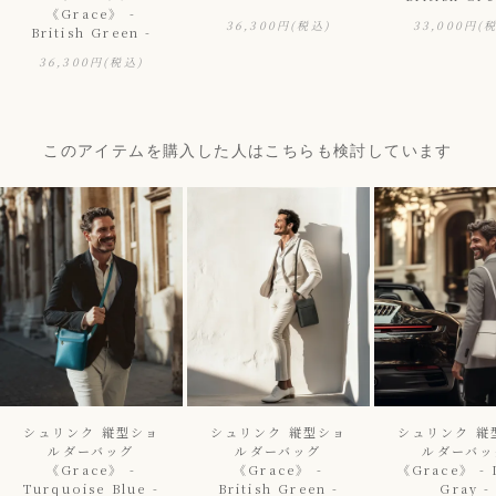
《Grace》 -
36,300円
(税込)
33,000円
(
British Green -
36,300円
(税込)
このアイテムを購入した人はこちらも検討しています
シュリンク 縦型ショ
シュリンク 縦型ショ
シュリンク 縦
ルダーバッグ
ルダーバッグ
ルダーバッ
《Grace》 -
《Grace》 -
《Grace》 - 
Turquoise Blue -
British Green -
Gray -