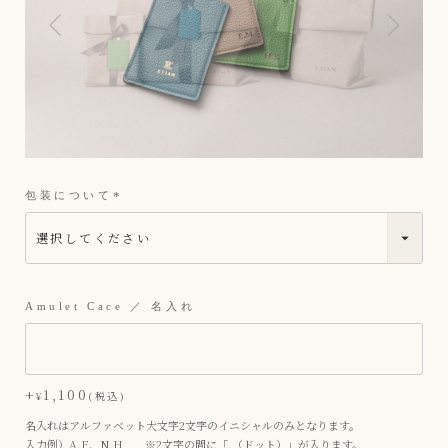
包装について
(
必
須
)
Amulet Cace ／ 名入れ
+
1,100
¥
税込
名入れはアルファベット大文字2文字のイニシャルのみとなります。
入力例）A.F、N.H ※2文字の間に「.（ドット）」が入ります。