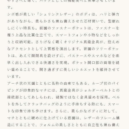
やすさへと導く、バッグとしての機能美へと昇華させていま
す。
シボ感が美しい「シュリンクレザー」のボディは、ハリと弾力
がありながら、柔らかさも兼ね備えさせた芯材使いで、型崩れ
しにくい特長も。前面のファスナーポケットは、ファスナーを
覆う上品な比翼仕立てで、スマートフォンや小物などをしっか
りと収納可能。さりげなく覗くオリジナル真鍮金具が、控えめ
なアクセントとして上質感を演出します。背面のフリーポケッ
トは、あえて開閉具を設けずに、パスケースやスマホなどを素
早く出し入れできる快適さを実現。ポケット開口部の両端を縫
い留めることで、開き過ぎずに美しいシルエットを維持させて
います。
アーチ状の天面とともに名称の由来でもある、ループ状のパイ
ピングが印象的なマチには、真鍮金具がショルダーベルトとの
接続部としてあしらわれ、縫製ではなく金具留めを採用。ベル
トを外してクラッチバッグのように手持ちする際にも、スマー
トな印象で持ち歩けます。さらに、柔らかなボディに対して、
マチとともに硬めに仕上げている底面は、レザーのフレーム構
造にすることで、フォルムの美しさとともに自立性も兼ね備え