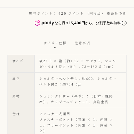
獲得ポイント：
420
ポイント （円相当） ※会員のみ
なら
月々15,400円
から。分割手数料無料
サイズ・仕様
注意事項
サイズ
横27.5 × 縦（約）22 × マチ9.5、ショル
ダーベルト長さ（約）：73〜132.5（cm）
重さ
ショルダーベルト無し：約600、ショルダー
ベルト付き：約734（g）
素材
シュリンクレザー（牛革）：（日本・姫路
産）、オリジナルジャガード、真鍮金具
仕様
ファスナー式開閉
ファスナーポケット（前面 × １、内装 ×
１）フリーポケット（背面 × １、内装 ×
２）