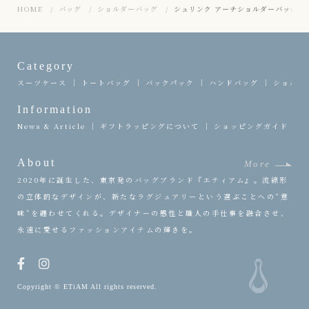
HOME
バッグ
ショルダーバッグ
シュリンク アーチショルダーバッグ《Loop》
Category
スーツケース
トートバッグ
バックパック
ハンドバッグ
ショルダ
Information
News & Article
ギフトラッピングについて
ショッピングガイド
About
More
2020年に誕生した、東京発のバッグブランド『エティアム』。流線形
の立体的なデザインが、新たなラグジュアリーという選ぶことへの“意
味”を纏わせてくれる。デザイナーの感性と職人の手仕事を融合させ、
永遠に愛せるファッションアイテムの輝きを。
Copyright © ETiAM All rights reserved.