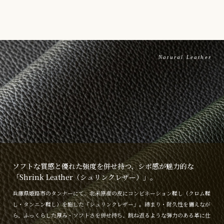
Natural Leather
ソフトな質感と優れた強度を併せ持つ、シボ感が魅力的な
「Shrink Leather（シュリンクレザー）」。
兵庫県姫路市のタンナーにて、北米原産の皮にコンビネーション鞣し（クロム鞣
し・タンニン鞣し）を施した「シュリンクレザー」。締まり・耐久性を備えなが
ら、ふっくらした厚み・ソフトさを併せ持ち、跳ね返るような弾力のある革に仕