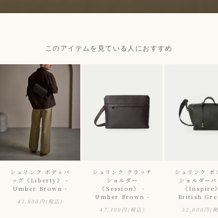
このアイテムを見ている人におすすめ
シュリンク ボディバ
シュリンク クラッチ
シュリンク ボ
ッグ《Liberty》 -
ショルダー
ショルダーバ
Umber Brown -
《Session》 -
《Inspire
Umber Brown -
British Gre
41,800円
(税込)
47,300円
(税込)
52,800円
(