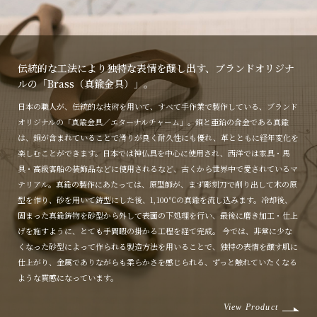
伝統的な工法により独特な表情を醸し出す、ブランドオリジナ
ルの「Brass（真鍮金具）」。
日本の職人が、伝統的な技術を用いて、すべて手作業で製作している、ブランド
オリジナルの「真鍮金具／エターナルチャーム」。銅と亜鉛の合金である真鍮
は、銅が含まれていることで滑りが良く耐久性にも優れ、革とともに経年変化を
楽しむことができます。日本では神仏具を中心に使用され、西洋では家具・馬
具・高級客船の装飾品などに使用されるなど、古くから世界中で愛されているマ
テリアル。真鍮の製作にあたっては、原型師が、まず彫刻刀で削り出して木の原
型を作り、砂を用いて鋳型にした後、1,100℃の真鍮を流し込みます。冷却後、
固まった真鍮鋳物を砂型から外して表面の下処理を行い、最後に磨き加工・仕上
げを施すように、とても手間暇の掛かる工程を経て完成。 今では、非常に少な
くなった砂型によって作られる製造方法を用いることで、独特の表情を醸す肌に
仕上がり、金属でありながらも柔らかさを感じられる、ずっと触れていたくなる
ような質感になっています。
View Product