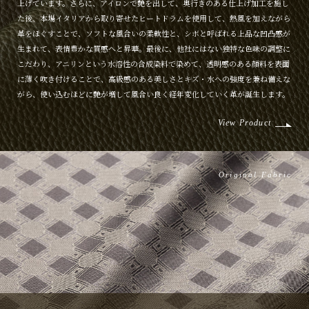
上げています。さらに、アイロンで艶を出して、奥行きのある仕上げ加工を施し
た後、本場イタリアから取り寄せたヒートドラムを使用して、熱風を加えながら
革をほぐすことで、ソフトな風合いの柔軟性と、シボと呼ばれる上品な凹凸感が
生まれて、表情豊かな質感へと昇華。最後に、他社にはない独特な色味の調整に
こだわり、アニリンという水溶性の合成染料で染めて、透明感のある顔料を表面
に薄く吹き付けることで、高級感のある美しさとキズ・水への強度を兼ね備えな
がら、使い込むほどに艶が増して風合い良く経年変化していく革が誕生します。
View Product
Original Fabric