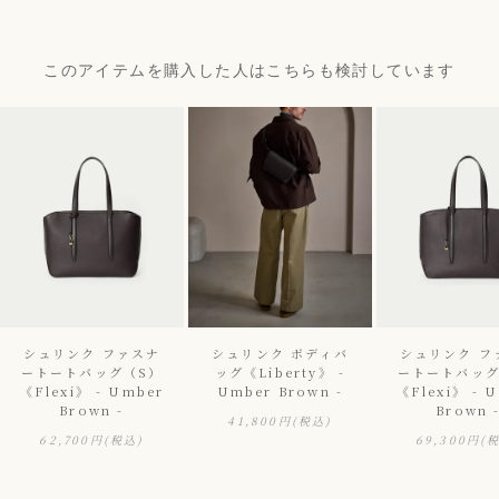
このアイテムを購入した人はこちらも検討しています
シュリンク ファスナ
シュリンク ボディバ
シュリンク フ
ートートバッグ（S）
ッグ《Liberty》 -
ートートバッグ
《Flexi》 - Umber
Umber Brown -
《Flexi》 - 
Brown -
Brown 
41,800円
(税込)
62,700円
(税込)
69,300円
(