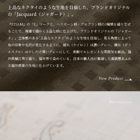
上品なネクタイのような生地を目指した、ブランドオリジナル
の「Jacquard（ジャガード）」。
『ETiAM』の「E」マークと、ヘリボーン柄・グログラン柄の3種類を織り交ぜ
ることで、複雑で細かく上品な柄に仕上げた、ブランドオリジナルの「ジャガー
ド」。立体感のある“上品なネクタイ”のような生地を目指し、見る角度によって
色の印象や光沢が変化するように、縦糸（ナイロン）は濃いグレー、横糸（ポリ
エステル）は少しだけ薄いグレーにして、素敵でエレガントな雰囲気を創出。福
井県鯖江市で織り、福井市で染めている、日本の職人技が集結した高級感あふれ
る福井県産の生地に仕上げています。
View Product
Decoration