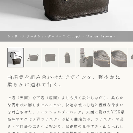
シュリンク アーチショルダーバッグ《Loop》 - Umber Brown -
シュリンク アーチショルダーバッグ《Loop》 - Umber Brown 
曲線美を組み合わせたデザインを、軽やかに
柔らかに連れて行く。
上辺（天面）を下辺（底面）よりも長く設計しながら、柔らか
な円形状に膨らませることで、快適な使い心地と優雅な佇まい
を両立させた、アーチショルダーバッグ。天面に設けたYKK最
高峰のエクセラWファスナーが描く曲線美が、ファスナーの長
さ・開口部の広さへと繋がり、収納物の見やすさ・出し入れし