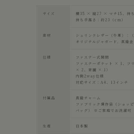
サイズ
横35 × 縦27 × マチ15、
持ち手高さ：約23（cm）
素材
シュリンクレザー（牛革）：
オリジナルジャガード、真鍮金
仕様
ファスナー式開閉
ファスナーポケット × 1、フ
× 2、背面 × 1）
内側2way仕様
対応サイズ：A4、13インチ
付属品
真鍮チャーム
ファブリック保存袋（ショッ
バッグ） ※ご家庭でお洗濯可
生産
日本製