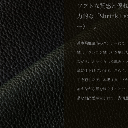
ソフトな質感と優
力的な「Shrink L
ー）」。
兵庫県姫路市のタンナーにて
鞣し・タンニン鞣し）を施し
ながら、ふっくらした厚み・
革に仕上げています。さらに
工を施した後、本場イタリア
加えながら革をほぐすことで
品な凹凸感が生まれて、表情
な色味の調整にこだわり、ア
のある顔料を表面に薄く吹き
の強度を兼ね備えながら、使