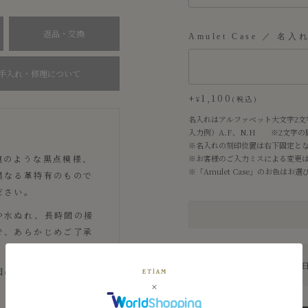
)
返品・交換
Amulet Case ／ 名入
手入れ・修理について
+
1,100
¥
税込
名入れはアルファベット大文字2文
入力例）A.F、N.H ※2文字
※名入れの刻印位置は右下固定と
痕のような黒点模様、
※お客様のご入力ミスによる変更
※「Amulet Case」のお色は
異なる革特有のもので
ださい。
や水ぬれ、長時間の接
で、あらかじめご了承
納期について：3〜7営業
因になることがござい