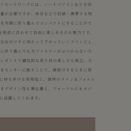
のリモートワークには、ノートパソコンなどを収
容量が必要ですが、休日などで収納・携帯する物
チを内側に折り畳んでコンパクトにすることがで
を用途に合わせて自由に楽しめるのも魅力です。
、左右のマチに向かって下がっていくラインにし
側に折り畳んでも天ファスナーがぶつからないた
エレガントで個性的な見た目の美しさも両立。さ
れをセンターに施すことで、肩掛けするときに体
に持ち歩ける実用性と、独特のライン＆フォルム
いるデザイン性も兼ね備え、フォーマルにもカジ
に活躍してくれます。
sh Green
r：British Green