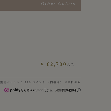
Other Colors
¥
62,700
税込
獲得ポイント：
570
ポイント （円相当） ※会員のみ
なら
月々20,900円
から。分割手数料無料