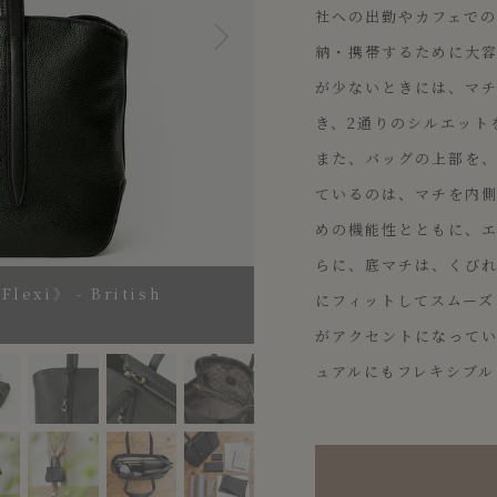
社への出勤やカフェで
納・携帯するために大
が少ないときには、マ
き、2通りのシルエット
また、バッグの上部を
ているのは、マチを内
めの機能性とともに、
らに、底マチは、くび
i》 - British
にフィットしてスムーズ
がアクセントになって
ュアルにもフレキシブル
 British Green -
ritish Green
Color：Black
Color：Black
収納量の参考イメージとなります。 ※Color：Briti
収納量の参考イメージとなります。 ※Colo