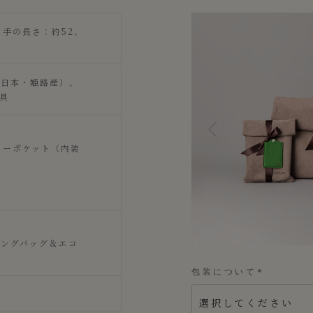
持ち手の長さ：約52、
（日本・姫路産）、
具
リーポケット（内装
ピングバッグ＆エコ
包装について
(
必
須