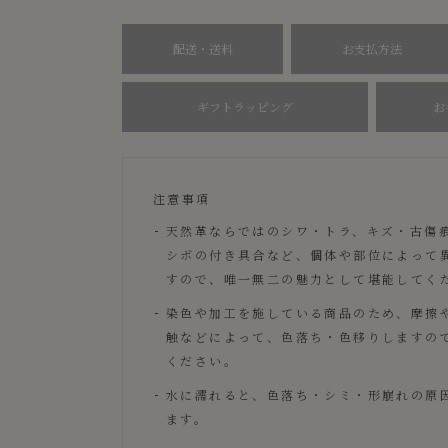
配送・送料
お支払方法
ギフトラッピング
お
注意事項
天然革ならではのシワ・トラ、キズ・古傷
シボの付き具合など、個体や部位によって
すので、唯一無二の魅力として堪能してく
染色や加工を施している商品のため、摩擦
触などによって、色落ち・色移りしますの
ください。
水に濡れると、色落ち・シミ・形崩れの原
ます。