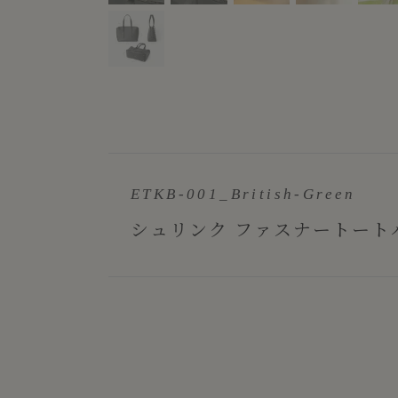
ETKB-001_British-Green
シュリンク ファスナートートバッグ（S