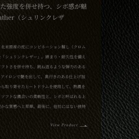
れた強度を併せ持つ、シボ感が魅
eather（シュリンクレザ
、北米原産の皮にコンビネーション鞣し（クロム
た「シュリンクレザー」。締まり・耐久性を備え
ソフトさを併せ持ち、跳ね返るような弾力のある
、アイロンで艶を出して、奥行きのある仕上げ加
から取り寄せたヒートドラムを使用して、熱風を
、ソフトな風合いの柔軟性と、シボと呼ばれる上
豊かな質感へと昇華。最後に、他社にはない独特
ニリンという水溶性の合成染料で染めて、透明感
View Product
付けることで、高級感のある美しさとキズ・水へ
い込むほどに艶が増して風合い良く経年変化して