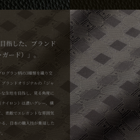
いく革が誕生します。
目指した、ブランド
ジャガード）」。
グログラン柄の3種類を織り交
、ブランドオリジナルの「ジャ
うな生地を目指し、見る角度に
（ナイロン）は濃いグレー、横
て、素敵でエレガントな雰囲気
いる、日本の職人技が集結した
す。