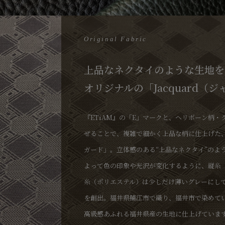
Original Fabric
上品なネクタイのような生地を
オリジナルの「Jacquard（
『ETiAM』の「E」マークと、ヘリボーン柄・
ぜることで、複雑で細かく上品な柄に仕上げた
ガード」。立体感のある“上品なネクタイ”のよ
よって色の印象や光沢が変化するように、縦糸
糸（ポリエステル）は少しだけ薄いグレーにし
を創出。福井県鯖江市で織り、福井市で染めて
高級感あふれる福井県産の生地に仕上げていま