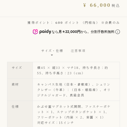
¥
66,000
税込
獲得ポイント：
600
ポイント （円相当） ※会員のみ
なら
月々22,000円
から。分割手数料無料
サイズ・仕様
注意事項
サイズ
横45 × 縦33 × マチ18、持ち手長さ：約
55、持ち手高さ：23（cm）
素材
キャンパス生地（日本・倉敷産）、シュリン
クレザー（牛革）：（日本・姫路産）、オリ
ジナルジャガード、真鍮金具
仕様
かぶせ蓋マグネット式開閉、ファスナーポケ
ット × 1、スナップボタンポケット × 1、
フリーポケット（内装 × 2、背面 × 1）
対応サイズ：15インチ