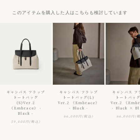
このアイテムを購入した人はこちらも検討しています
キャンバス フラップ
キャンバス フラップ
キャンバス フ
トートバッグ
トートバッグ(L)
トートバッグ
(S)Ver.2
Ver.2 《Embrace》
Ver.2 《Emb
《Embrace》 -
- Black -
- Black × Bl
Black -
66,000円
(税込)
66,000円
(
59,400円
(税込)