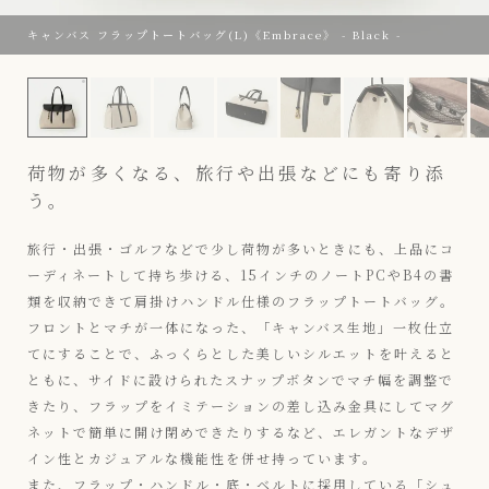
キャンバス フラップトートバッグ(L)《Embrace》 - Black -
キャンバス フラップトートバッグ(L)《Embrace》 - Black -
荷物が多くなる、旅行や出張などにも寄り添
う。
旅行・出張・ゴルフなどで少し荷物が多いときにも、上品にコ
ーディネートして持ち歩ける、15インチのノートPCやB4の書
類を収納できて肩掛けハンドル仕様のフラップトートバッグ。
フロントとマチが一体になった、「キャンバス生地」一枚仕立
てにすることで、ふっくらとした美しいシルエットを叶えると
ともに、サイドに設けられたスナップボタンでマチ幅を調整で
きたり、フラップをイミテーションの差し込み金具にしてマグ
ネットで簡単に開け閉めできたりするなど、エレガントなデザ
イン性とカジュアルな機能性を併せ持っています。
また、フラップ・ハンドル・底・ベルトに採用している「シュ