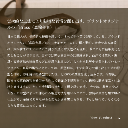
伝統的な工法により独特な表情を醸し出す、ブランドオリジナ
ルの「Brass（真鍮金具）」。
日本の職人が、伝統的な技術を用いて、すべて手作業で製作している、ブランド
オリジナルの「真鍮金具／エターナルチャーム」。銅と亜鉛の合金である真鍮
は、銅が含まれていることで滑りが良く耐久性にも優れ、革とともに経年変化を
楽しむことができます。日本では神仏具を中心に使用され、西洋では家具・馬
具・高級客船の装飾品などに使用されるなど、古くから世界中で愛されているマ
テリアル。真鍮の製作にあたっては、原型師が、まず彫刻刀で削り出して木の原
型を作り、砂を用いて鋳型にした後、1,100℃の真鍮を流し込みます。冷却後、
固まった真鍮鋳物を砂型から外して表面の下処理を行い、最後に磨き加工・仕上
げを施すように、とても手間暇の掛かる工程を経て完成。 今では、非常に少な
くなった砂型によって作られる製造方法を用いることで、独特の表情を醸す肌に
仕上がり、金属でありながらも柔らかさを感じられる、ずっと触れていたくなる
ような質感になっています。
View Product