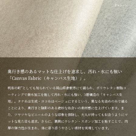
Fabric
奥行き感のあるマットな仕上げを追求し、汚れ・水にも強い
「Canvas Fabric（キャンバス生地）」。
帆布の町”としても知られている岡山県倉敷市にて織られ、ポリウレタン樹脂コ
ーティングで撥水加工を施して汚れ・水にも強い、3層構造の「キャンバス生
地」。タテ糸は生成・ヨコ糸はベージュにするという、異なる先染めの糸で織る
ことにより、奥行きと陰影のある絶妙な色合いの素材感に仕上げています。ま
た、ツヤツヤなビニールのような印象を排除し、大人が持っても似合うようにマ
ットな見た目も追求。さらに、裏側にウレタン・スポンジ加工を施すことで、肉
厚の弾力性が生まれ、体に寄り添うやさしい素材を実現しています。