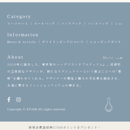
Category
スーツケース
トートバッグ
バックパック
ハンドバッグ
ショルダ
Information
News & Article
ギフトラッピングについて
ショッピングガイド
About
More
2020年に誕生した、東京発のバッグブランド『エティアム』。流線形
の立体的なデザインが、新たなラグジュアリーという選ぶことへの“意
味”を纏わせてくれる。デザイナーの感性と職人の手仕事を融合させ、
永遠に愛せるファッションアイテムの輝きを。
Copyright © ETiAM All rights reserved.
新規会員登録時に500ポイントをプレゼント！