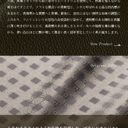
た後、本場イタリアから取り寄せたヒートドラムを使用して、熱風を加えながら
革をほぐすことで、ソフトな風合いの柔軟性と、シボと呼ばれる上品な凹凸感が
生まれて、表情豊かな質感へと昇華。最後に、他社にはない独特な色味の調整に
こだわり、アニリンという水溶性の合成染料で染めて、透明感のある顔料を表面
に薄く吹き付けることで、高級感のある美しさとキズ・水への強度を兼ね備えな
がら、使い込むほどに艶が増して風合い良く経年変化していく革が誕生します。
View Product
Original Fabric
上品なネクタイのような生地を目指した、ブランドオリジナル