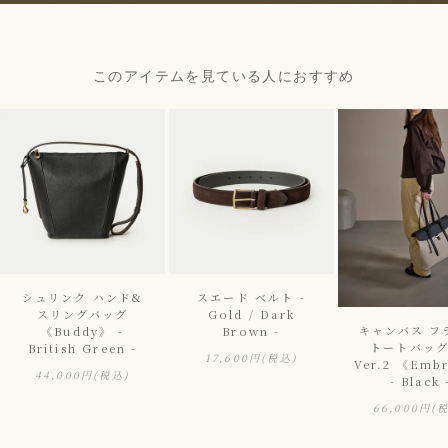
このアイテムを見ている人におすすめ
シュリンク ハンド&
スエード ベルト -
スリングバッグ
Gold / Dark
キャンバス フ
《Buddy》 -
Brown -
トートバッグ
British Green -
17,600円
(税込)
Ver.2 《Emb
44,000円
(税込)
- Black 
66,000円
(