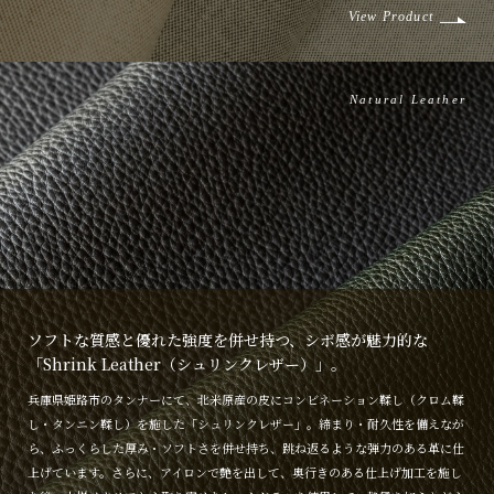
View Product
Natural Leather
ソフトな質感と優れた強度を併せ持つ、シボ感が魅力的な
「Shrink Leather（シュリンクレザー）」。
兵庫県姫路市のタンナーにて、北米原産の皮にコンビネーション鞣し（クロム鞣
し・タンニン鞣し）を施した「シュリンクレザー」。締まり・耐久性を備えなが
ら、ふっくらした厚み・ソフトさを併せ持ち、跳ね返るような弾力のある革に仕
上げています。さらに、アイロンで艶を出して、奥行きのある仕上げ加工を施し