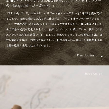
の「Jacquard（ジャガード）」。
『ETiAM』の「E」マークと、ヘリボーン柄・グログラン柄の3種類を織り交ぜ
ることで、複雑で細かく上品な柄に仕上げた、ブランドオリジナルの「ジャガー
ド」。立体感のある“上品なネクタイ”のような生地を目指し、見る角度によって
色の印象や光沢が変化するように、縦糸（ナイロン）は濃いグレー、横糸（ポリ
エステル）は少しだけ薄いグレーにして、素敵でエレガントな雰囲気を創出。福
井県鯖江市で織り、福井市で染めている、日本の職人技が集結した高級感あふれ
る福井県産の生地に仕上げています。
View Product
Decoration