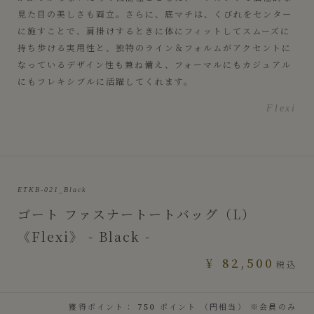
見た目の美しさも両立。さらに、底マチは、くびれをセンター
に施すことで、肩掛けするときに体にフィットしてスムーズに
持ち歩ける実用性と、独特のライン＆フォルムがアクセントに
なっているデザイン性も兼ね備え、フォーマルにもカジュアル
にもフレキシブルに活躍してくれます。
Flexi
ETKB-021_Black
ゴート ファスナートートバッグ（L）
《Flexi》 - Black -
¥
82,500
税込
獲得ポイント：
750
ポイント （円相当） ※会員のみ