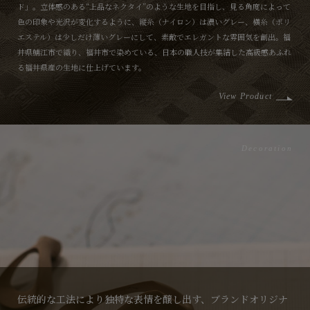
ド」。立体感のある“上品なネクタイ”のような生地を目指し、見る角度によって
色の印象や光沢が変化するように、縦糸（ナイロン）は濃いグレー、横糸（ポリ
エステル）は少しだけ薄いグレーにして、素敵でエレガントな雰囲気を創出。福
井県鯖江市で織り、福井市で染めている、日本の職人技が集結した高級感あふれ
る福井県産の生地に仕上げています。
View Product
Decoration
伝統的な工法により独特な表情を醸し出す、ブランドオリジナ