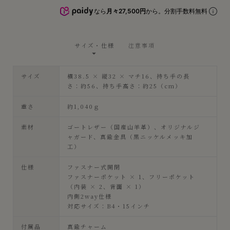
なら
月々27,500円
から。分割手数料無料
サイズ・仕様
注意事項
サイズ
横38.5 × 縦32 × マチ16、持ち手の長
さ：約56、持ち手高さ：約25（cm）
重さ
約1,040ｇ
素材
ゴートレザー（国産山羊革）、オリジナルジ
ャガード、真鍮金具（黒ニッケルメッキ加
工）
仕様
ファスナー式開閉
ファスナーポケット × 1、フリーポケット
（内装 × 2、背面 × 1）
内側2way仕様
対応サイズ：B4・15インチ
付属品
真鍮チャーム