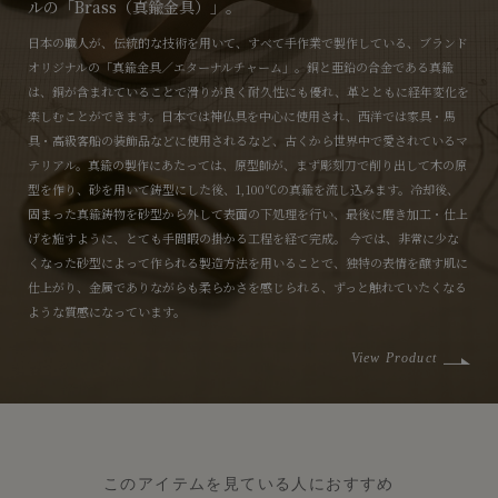
ルの「Brass（真鍮金具）」。
日本の職人が、伝統的な技術を用いて、すべて手作業で製作している、ブランド
オリジナルの「真鍮金具／エターナルチャーム」。銅と亜鉛の合金である真鍮
は、銅が含まれていることで滑りが良く耐久性にも優れ、革とともに経年変化を
楽しむことができます。日本では神仏具を中心に使用され、西洋では家具・馬
具・高級客船の装飾品などに使用されるなど、古くから世界中で愛されているマ
テリアル。真鍮の製作にあたっては、原型師が、まず彫刻刀で削り出して木の原
型を作り、砂を用いて鋳型にした後、1,100℃の真鍮を流し込みます。冷却後、
固まった真鍮鋳物を砂型から外して表面の下処理を行い、最後に磨き加工・仕上
げを施すように、とても手間暇の掛かる工程を経て完成。 今では、非常に少な
くなった砂型によって作られる製造方法を用いることで、独特の表情を醸す肌に
仕上がり、金属でありながらも柔らかさを感じられる、ずっと触れていたくなる
ような質感になっています。
View Product
このアイテムを見ている人におすすめ