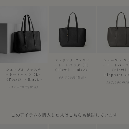
シュリンク ファスナ
シェーブル フ
ートートバッグ（L）
ートートバッグ
シェーブル ファスナ
《Flexi》 - Black -
《Flexi》
ートートバッグ（L）
Elephant Gr
69,300円
(税込)
《Flexi》 - Black -
132,000円
(
132,000円
(税込)
このアイテムを購入した人はこちらも検討しています