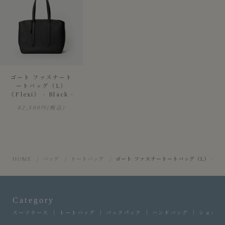
ゴート ファスナート
ートバッグ（L）
《Flexi》 - Black -
82,500円
(税込)
HOME
バッグ
トートバッグ
ゴート ファスナートートバッグ（L）《Flexi》 
Category
スーツケース
トートバッグ
バックパック
ハンドバッグ
ショルダ