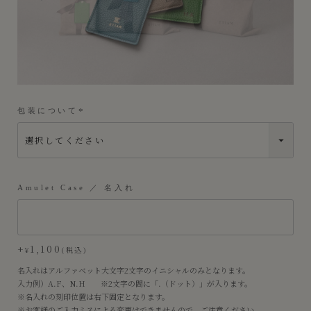
包装について
(
必
須
)
Amulet Case ／ 名入れ
+
1,100
¥
税込
名入れはアルファベット大文字2文字のイニシャルのみとなります。
入力例）A.F、N.H ※2文字の間に「.（ドット）」が入ります。
※名入れの刻印位置は右下固定となります。
※お客様のご入力ミスによる変更はできませんので、ご注意ください。