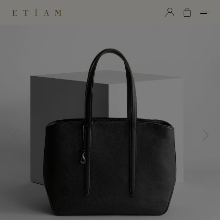
ETiAM（エティアム）