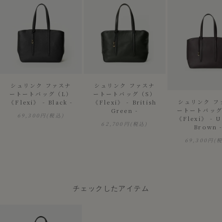
シュリンク ファスナ
シュリンク ファスナ
ートートバッグ（L）
ートートバッグ（S）
シュリンク フ
《Flexi》 - Black -
《Flexi》 - British
ートートバッグ
Green -
69,300円
(税込)
《Flexi》 - 
62,700円
(税込)
Brown 
69,300円
(
チェックしたアイテム