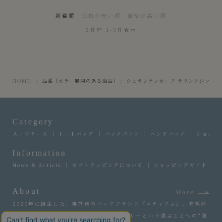
新着順
価格が安い順
価格が高い順
3
件中
1
-
3
件表示
HOME
品番（カラー展開のある商品）
シュランケンカーフ ラウンドジップ長
Category
スーツケース
トートバッグ
バックパック
ハンドバッグ
ショルダ
Information
News & Article
ギフトラッピングについて
ショッピングガイド
About
More
2020年に誕生した、東京発のバッグブランド『エティアム』。流線形
の立体的なデザインが、新たなラグジュアリーという選ぶことへの“意