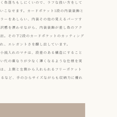
くく色落ちもしにくいので、ラフな扱い方をして
いこなせます。カードポケット1段の内装装飾と
カラーをあしらい、内装その他の見えるパーツす
贅沢感を漂わせながら、内装装飾が差し色のアク
出。その下2段のカードポケットのカッティング
され、エレガントさを醸し出しています。
る小銭入れのマチは、段差のある構造にすること
縫い代の重なりが少なく薄くなるような仕様を実
には、上側と左側から入れられるフリーポケット
えるなど、手のひらサイズながらも収納力に優れ