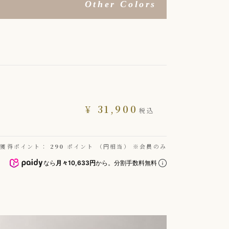
Other Colors
¥
31,900
税込
獲得ポイント：
290
ポイント （円相当） ※会員のみ
なら
月々10,633円
から。分割手数料無料