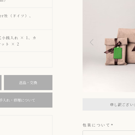
ger社（ドイツ）、
式小銭入れ × 1、カ
ット × 2
返品・交換
手入れ・修理について
申し訳ござい
包装について
(
必