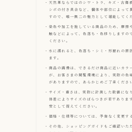
天然革ならではのシワ・トラ、キズ・古傷
シボの付き具合など、個体や部位によって
すので、唯一無二の魅力として堪能してく
染色や加工を施している商品のため、摩擦
触などによって、色落ち・色移りしますの
ください。
水に濡れると、色落ち・シミ・形崩れの原
ます。
商品の画像は、できるだけ商品に近いカラ
が、お客さまの閲覧環境により、実際の色
がありますので、あらかじめご了承くださ
サイズ・重さは、実際に計測した数値にな
体差によりサイズのばらつきが若干ありま
安として捉えてください。
価格・仕様等については、予告なく変更す
その他、
ショッピングガイド
もご確認いた