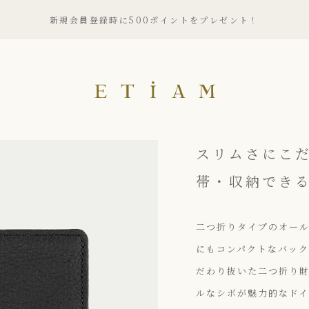
新規会員登録時に500ポイントをプレゼント！
ETiAM（エティアム）
スリムさにこ
帯・収納でき
二つ折りタイプのオール
にもコンパクトなバッ
だわり抜いた二つ折り
ルなシボが魅力的なドイ