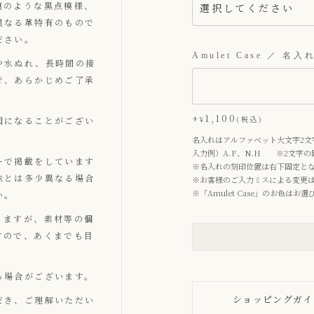
痕のような黒点模様、
須
)
異なる革特有のもので
ださい。
Amulet Case ／ 名入
や水ぬれ、長時間の接
で、あらかじめご了承
+
1,100
¥
税込
因になることがござい
名入れはアルファベット大文字2文
入力例）A.F、N.H ※2文字
ーで掲載をしています
※名入れの刻印位置は右下固定と
味とは多少異なる場合
※お客様のご入力ミスによる変更
※「Amulet Case」のお色は
い。
りますが、素材等の個
すので、あくまでも目
る場合がございます。
ショッピングガイ
だき、ご理解いただい