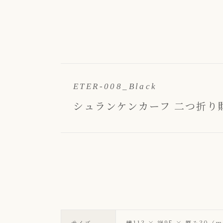
ETER-008_Black
シュランケンカーフ 二つ折り財布 
サイズ
横113 × 縦95 × 厚み30（