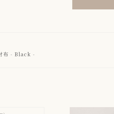
- Black -
mm）