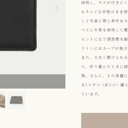
採用し、キズが付きに
もキレイな状態のまま使
して外装と同じ素材＆
べてに牛革を使用して
セントになり洒落感を創
ラインにはカーブが施
また、大きく開けられ
で、折り畳んだときに
現。さらに、その背面
-
を1つずつ（計2つ）備
ています。