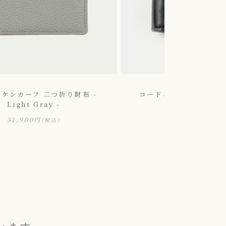
ケンカーフ 二つ折り財布 -
コードバン 二つ折り財布 -
Light Gray -
44,000円
(税
31,900円
(税込)