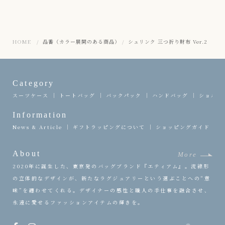
HOME
品番（カラー展開のある商品）
シュリンク 三つ折り財布 Ver.2
Category
スーツケース
トートバッグ
バックパック
ハンドバッグ
ショルダ
Information
News & Article
ギフトラッピングについて
ショッピングガイド
About
More
2020年に誕生した、東京発のバッグブランド『エティアム』。流線形
の立体的なデザインが、新たなラグジュアリーという選ぶことへの“意
味”を纏わせてくれる。デザイナーの感性と職人の手仕事を融合させ、
永遠に愛せるファッションアイテムの輝きを。