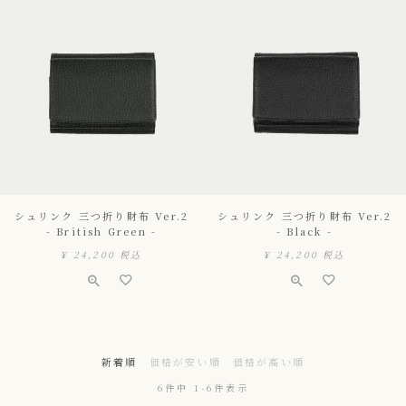
シュリンク 三つ折り財布 Ver.2
シュリンク 三つ折り財布 Ver.2
- British Green -
- Black -
¥
24,200
税込
¥
24,200
税込
新着順
価格が安い順
価格が高い順
6
件中
1
-
6
件表示