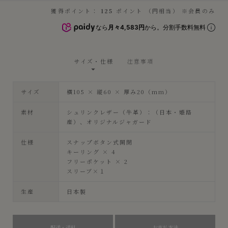
獲得ポイント：
125
ポイント （円相当） ※会員のみ
なら
月々4,583円
から。分割手数料無料
サイズ・仕様
注意事項
サイズ
横105 × 縦60 × 厚み20（mm）
素材
シュリンクレザー（牛革）：（日本・姫路
産）、オリジナルジャガード
仕様
スナップボタン式開閉
キーリング × 4
フリーポケット × 2
スリーブ×１
生産
日本製
配送・送料
お支払方法