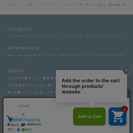
HOME
小物
キーケース
シュリンク キーケース Ver.2 - British Green 
Category
スーツケース
トートバッグ
バックパック
ハンドバッグ
ショルダ
Information
News & Article
ギフトラッピングについて
ショッピングガイド
About
More
2020年に誕生した、東京発のバッグブランド『エティアム』。流線形
の立体的なデザインが、新たなラグジュアリーという選ぶことへの“意
味”を纏わせてくれる。デザイナーの感性と職人の手仕事を融合させ、
永遠に愛せるファッションアイテムの輝きを。
Copyright © ETiAM All rights reserved.