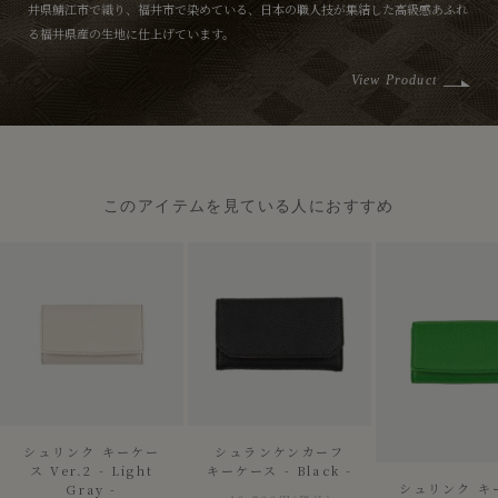
井県鯖江市で織り、福井市で染めている、日本の職人技が集結した高級感あふれ
る福井県産の生地に仕上げています。
View Product
このアイテムを見ている人におすすめ
シュリンク キーケー
シュランケンカーフ
ス Ver.2 - Light
キーケース - Black -
シュリンク キ
Gray -