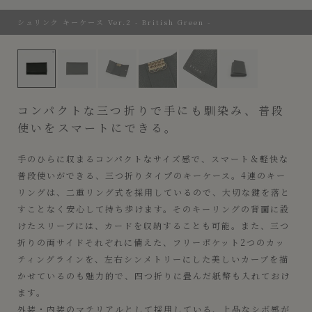
シュリンク キーケース Ver.2 - British Green -
シュリンク キーケース Ver.2 - British Green -
コンパクトな三つ折りで手にも馴染み、普段
使いをスマートにできる。
手のひらに収まるコンパクトなサイズ感で、スマート＆軽快な
普段使いができる、三つ折りタイプのキーケース。4連のキー
リングは、二重リング式を採用しているので、大切な鍵を落と
すことなく安心して持ち歩けます。そのキーリングの背面に設
けたスリーブには、カードを収納することも可能。また、三つ
折りの両サイドそれぞれに備えた、フリーポケット2つのカッ
ティングラインを、左右シンメトリーにした美しいカーブを描
かせているのも魅力的で、四つ折りに畳んだ紙幣も入れておけ
ます。
外装・内装のマテリアルとして採用している、上品なシボ感が