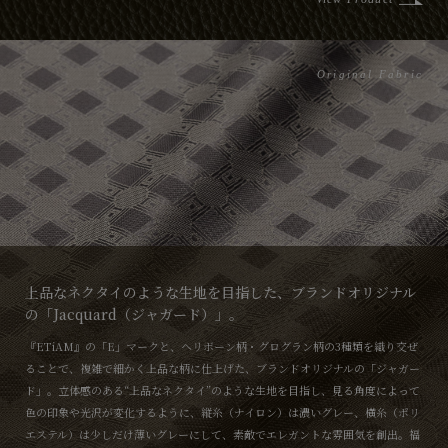
Original Fabric
上品なネクタイのような生地を目指した、ブランドオリジナル
の「Jacquard（ジャガード）」。
『ETiAM』の「E」マークと、ヘリボーン柄・グログラン柄の3種類を織り交ぜ
ることで、複雑で細かく上品な柄に仕上げた、ブランドオリジナルの「ジャガー
ド」。立体感のある“上品なネクタイ”のような生地を目指し、見る角度によって
色の印象や光沢が変化するように、縦糸（ナイロン）は濃いグレー、横糸（ポリ
エステル）は少しだけ薄いグレーにして、素敵でエレガントな雰囲気を創出。福