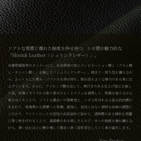
ソフトな質感と優れた強度を併せ持つ、シボ感が魅力的な
「Shrink Leather（シュリンクレザー）」。
兵庫県姫路市のタンナーにて、北米原産の皮にコンビネーション鞣し（クロム鞣
し・タンニン鞣し）を施した「シュリンクレザー」。締まり・耐久性を備えなが
ら、ふっくらした厚み・ソフトさを併せ持ち、跳ね返るような弾力のある革に仕
上げています。さらに、アイロンで艶を出して、奥行きのある仕上げ加工を施し
た後、本場イタリアから取り寄せたヒートドラムを使用して、熱風を加えながら
革をほぐすことで、ソフトな風合いの柔軟性と、シボと呼ばれる上品な凹凸感が
生まれて、表情豊かな質感へと昇華。最後に、他社にはない独特な色味の調整に
こだわり、アニリンという水溶性の合成染料で染めて、透明感のある顔料を表面
に薄く吹き付けることで、高級感のある美しさとキズ・水への強度を兼ね備えな
がら、使い込むほどに艶が増して風合い良く経年変化していく革が誕生します。
View Product