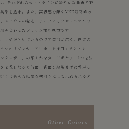
は、それぞれのカットラインに緩やかな曲線を施
美学を追求。また、高級感を醸すYKK最高峰の
に、メビウスの輪をモチーフにしたオリジナルの
を組み合わせたデザイン性も魅力です。
と、マチが付いているので開口部が広く、内装の
ジナルの「ジャガード生地」を採用するととも
ンクレザー」の華やかなカードポケット1つを装
幅を確保しながら前面・背面を縫製せずに繋がっ
つ折りに畳んだ紙幣を横向きにして入れられるス
Other Colors