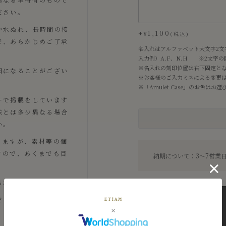
ださい。
や水ぬれ、長時間の接
+
1,100
¥
税込
で、あらかじめご了承
名入れはアルファベット大文字2文
入力例）A.F、N.H ※2文字
※名入れの刻印位置は右下固定と
因になることがござい
※お客様のご入力ミスによる変更
※「Amulet Case」のお色は
ーで掲載をしています
味とは多少異なる場合
い。
りますが、素材等の個
すので、あくまでも目
納期について：3〜7営業
る場合がございます。
だき、ご理解いただい