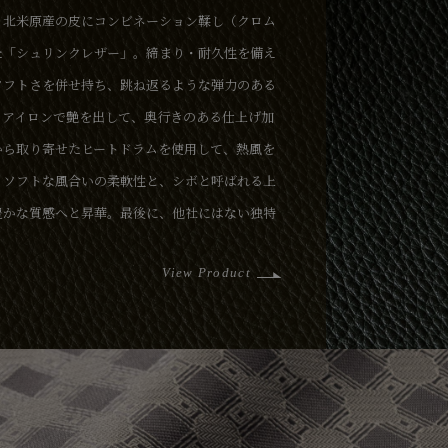
、北米原産の皮にコンビネーション鞣し（クロム
た「シュリンクレザー」。締まり・耐久性を備え
ソフトさを併せ持ち、跳ね返るような弾力のある
、アイロンで艶を出して、奥行きのある仕上げ加
から取り寄せたヒートドラムを使用して、熱風を
、ソフトな風合いの柔軟性と、シボと呼ばれる上
豊かな質感へと昇華。最後に、他社にはない独特
ニリンという水溶性の合成染料で染めて、透明感
View Product
付けることで、高級感のある美しさとキズ・水へ
い込むほどに艶が増して風合い良く経年変化して