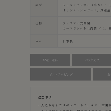
素材
シュリンクレザー（牛革）：
オリジナルジャガード、真鍮金
仕様
ファスナー式開閉
カードポケット（内装 × 1、背
生産
日本製
配送・送料
お支払方法
ギフトラッピング
お
注意事項
天然革ならではのシワ・トラ、キズ・古傷
シボの付き具合など、個体や部位によって