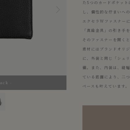
た5つのカードポケット
し、個性的な佇まいへの
エクセラWファスナー
「真鍮金具」の引き手
そのファスナーを開く
素材にはブランドオリ
に、外装と同じ「シュリ
備。また、内装は、縦
ている底面により、二
ck -
ペースも叶えています。
-