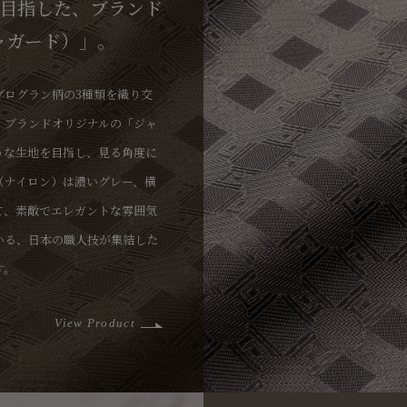
目指した、ブランド
ジャガード）」。
グログラン柄の3種類を織り交
、ブランドオリジナルの「ジャ
うな生地を目指し、見る角度に
（ナイロン）は濃いグレー、横
て、素敵でエレガントな雰囲気
いる、日本の職人技が集結した
す。
View Product