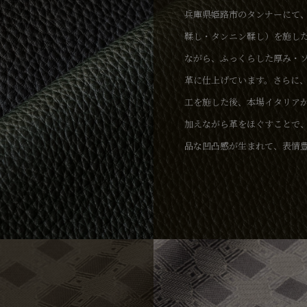
兵庫県姫路市のタンナーにて
鞣し・タンニン鞣し）を施し
ながら、ふっくらした厚み・
革に仕上げています。さらに
工を施した後、本場イタリア
加えながら革をほぐすことで
品な凹凸感が生まれて、表情
な色味の調整にこだわり、ア
のある顔料を表面に薄く吹き
の強度を兼ね備えながら、使
いく革が誕生します。