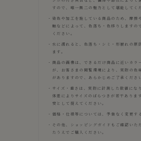
すので、唯一無二の魅力として堪能してく
染色や加工を施している商品のため、摩擦
触などによって、色落ち・色移りしますの
ください。
水に濡れると、色落ち・シミ・形崩れの原
ます。
商品の画像は、できるだけ商品に近いカラ
が、お客さまの閲覧環境により、実際の色
がありますので、あらかじめご了承くださ
サイズ・重さは、実際に計測した数値にな
体差によりサイズのばらつきが若干ありま
安として捉えてください。
価格・仕様等については、予告なく変更す
その他、
ショッピングガイド
もご確認いた
たうえでご購入ください。