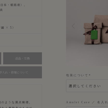
（日本・姫路産）、
具
面 × 5）
返品・交換
手入れ・修理について
包装について
(
必
須
)
痕のような黒点模様、
Amulet Case ／ 名入
異なる革特有のもので