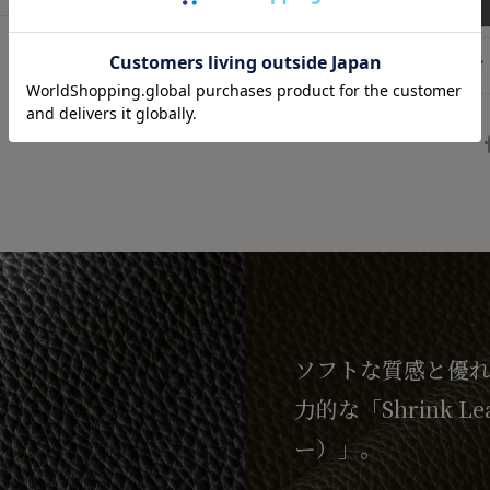
ショッピングガイ
ソフトな質感と優
力的な「Shrink L
ー）」。