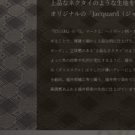
上品なネクタイのような生地を
オリジナルの「Jacquard（
『ETiAM』の「E」マークと、ヘリボーン柄・
ぜることで、複雑で細かく上品な柄に仕上げた
ガード」。立体感のある“上品なネクタイ”のよ
よって色の印象や光沢が変化するように、縦糸
糸（ポリエステル）は少しだけ薄いグレーにし
を創出。福井県鯖江市で織り、福井市で染めて
高級感あふれる福井県産の生地に仕上げていま