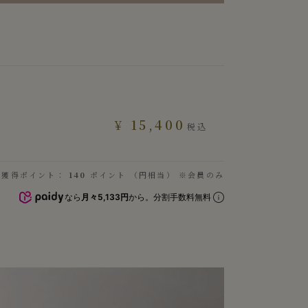
¥
15,400
税込
獲得ポイント：
140
ポイント （円相当） ※会員のみ
なら
月々5,133円
から。分割手数料無料