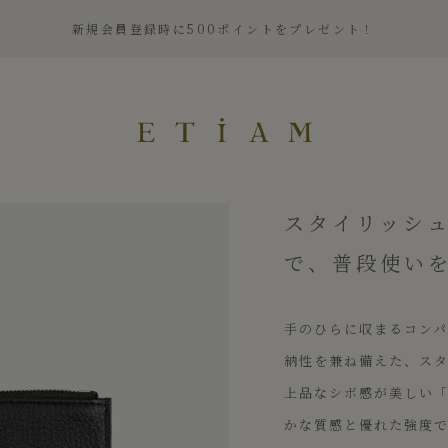
新規会員登録時に500ポイントをプレゼント！
ETiAM（エティアム）
スタイリッシ
で、普段使い
手のひらに収まるコン
納性を兼ね備えた、ス
上品なシボ感が美しい
かな質感と優れた強度