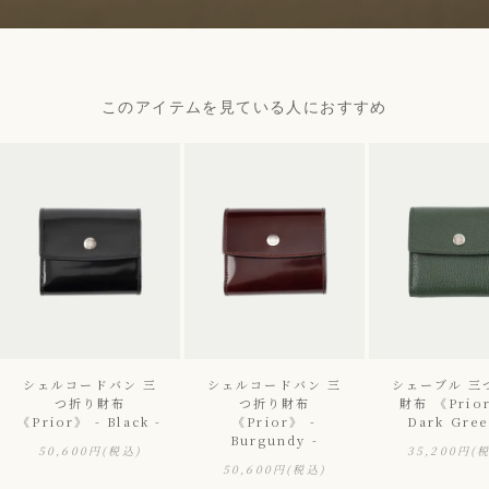
このアイテムを見ている人におすすめ
シェルコードバン 三
シェルコードバン 三
シェーブル 三
つ折り財布
つ折り財布
財布 《Prior
《Prior》 - Black -
《Prior》 -
Dark Gree
Burgundy -
50,600円
(税込)
35,200円
(
50,600円
(税込)