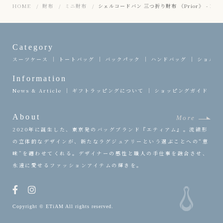
HOME
財布
ミニ財布
シェルコードバン 三つ折り財布 《Prior》 - British
Category
スーツケース
トートバッグ
バックパック
ハンドバッグ
ショルダ
Information
News & Article
ギフトラッピングについて
ショッピングガイド
About
More
2020年に誕生した、東京発のバッグブランド『エティアム』。流線形
の立体的なデザインが、新たなラグジュアリーという選ぶことへの“意
味”を纏わせてくれる。デザイナーの感性と職人の手仕事を融合させ、
永遠に愛せるファッションアイテムの輝きを。
Copyright © ETiAM All rights reserved.