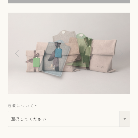
包装について
(
必
須
)