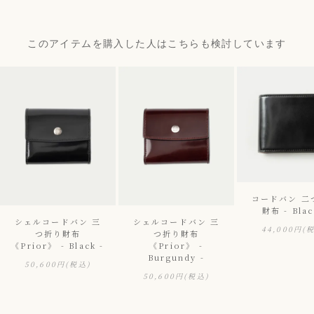
このアイテムを購入した人はこちらも検討しています
コードバン 二
財布 - Blac
シェルコードバン 三
シェルコードバン 三
44,000円
(
つ折り財布
つ折り財布
《Prior》 - Black -
《Prior》 -
Burgundy -
50,600円
(税込)
50,600円
(税込)