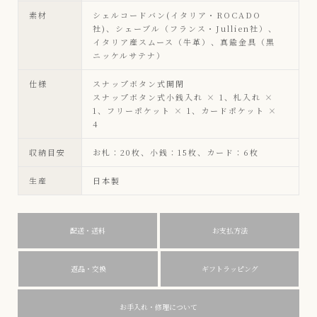
素材
シェルコードバン(イタリア・ROCADO
社)、シェーブル（フランス・Jullien社）、
イタリア産スムース（牛革）、真鍮金具（黒
ニッケルサテナ）
仕様
スナップボタン式開閉
スナップボタン式小銭入れ × 1、札入れ ×
1、フリーポケット × 1、カードポケット ×
4
収納目安
お札：20枚、小銭：15枚、カード：6枚
生産
日本製
配送・送料
お支払方法
返品・交換
ギフトラッピング
お手入れ・修理について