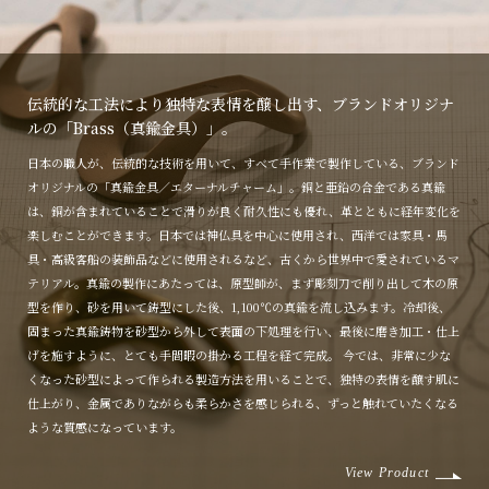
伝統的な工法により独特な表情を醸し出す、ブランドオリジナ
ルの「Brass（真鍮金具）」。
日本の職人が、伝統的な技術を用いて、すべて手作業で製作している、ブランド
オリジナルの「真鍮金具／エターナルチャーム」。銅と亜鉛の合金である真鍮
は、銅が含まれていることで滑りが良く耐久性にも優れ、革とともに経年変化を
楽しむことができます。日本では神仏具を中心に使用され、西洋では家具・馬
具・高級客船の装飾品などに使用されるなど、古くから世界中で愛されているマ
テリアル。真鍮の製作にあたっては、原型師が、まず彫刻刀で削り出して木の原
型を作り、砂を用いて鋳型にした後、1,100℃の真鍮を流し込みます。冷却後、
固まった真鍮鋳物を砂型から外して表面の下処理を行い、最後に磨き加工・仕上
げを施すように、とても手間暇の掛かる工程を経て完成。 今では、非常に少な
くなった砂型によって作られる製造方法を用いることで、独特の表情を醸す肌に
仕上がり、金属でありながらも柔らかさを感じられる、ずっと触れていたくなる
ような質感になっています。
View Product