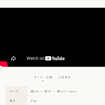
サイズ・仕様
注意事項
サイズ
横100 × 縦90 × 厚み33（mm）
重さ
84g