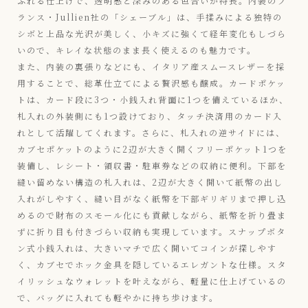
ふれる仕上げで、透明感と深みのある色合いが特長。内装のフ
ランス・Jullien社の「シェーブル」は、手揉みによる独特の
シボと上品な光沢が美しく、小キズに強くて経年変化もしづら
いので、キレイな状態のまま長く使えるのも魅力です。
また、内装の裏張りなどにも、イタリア産スムースレザーを採
用することで、総革仕立てによる贅沢感も醸成。カードポケッ
トは、カード段に3つ・小銭入れ背面に1つを備えているほか、
札入れの外装側にも1つ設けており、タッチ決済用のカード入
れとして活躍してくれます。さらに、札入れの逆サイドには、
カブセポケットのように2辺が大きく開くフリーポケット1つを
装備し、レシート・領収書・駐車券などの収納に便利。下部を
縫い留めない構造の札入れは、2辺が大きく開いて紙幣の出し
入れがしやすく、縫い目がなく紙幣を下部ギリギリまで押し込
めるので財布のスモール化にも貢献しながら、紙幣を折り畳ま
ずに折り目も付きづらい収納も実現しています。スナップボタ
ン式小銭入れは、大きいマチで広く開いてコインが探しやす
く、カブセでホック金具を隠しているエレガントな仕様。スタ
イリッシュなウォレットを叶えながら、軽量に仕上げているの
で、バッグに入れても軽やかに持ち歩けます。