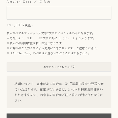
Amulet Case ／ 名入れ
+
1,100
¥
税込
名入れはアルファベット大文字2文字のイニシャルのみとなります。
入力例）A.F、N.H ※2文字の間に「.（ドット）」が入ります。
※名入れの刻印位置は右下固定となります。
※お客様のご入力ミスによる変更はできませんので、ご注意ください。
※「Amulet Case」のお色はお選びいただくことはできません。
お気に入りに登録する
納期について：在庫がある場合は、3〜7営業日程度で発送させ
ていただきます。在庫がない場合は、1〜3ヶ月程度お時間をい
ただきますので、お急ぎの場合はご注文前にお問い合わせくだ
さい。