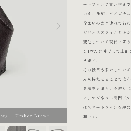
ートフォンで買い物を
いえ、単純にサイズを
佇まいのまま連れて行
ビジネススタイルとカ
変化している現代に寄
を1本だけ伸ばして上部
きます。
その役目も果たしている
みを持たせることで安
る機能も備え、外縫い
に、マグネット開閉式
はスマートフォンを縦に
 - Umber Brown -
利です。
Umber Brown -