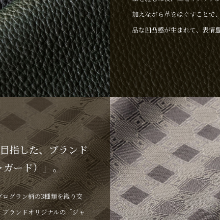
加えながら革をほぐすことで
品な凹凸感が生まれて、表情
な色味の調整にこだわり、ア
のある顔料を表面に薄く吹き
の強度を兼ね備えながら、使
いく革が誕生します。
目指した、ブランド
ジャガード）」。
グログラン柄の3種類を織り交
、ブランドオリジナルの「ジャ