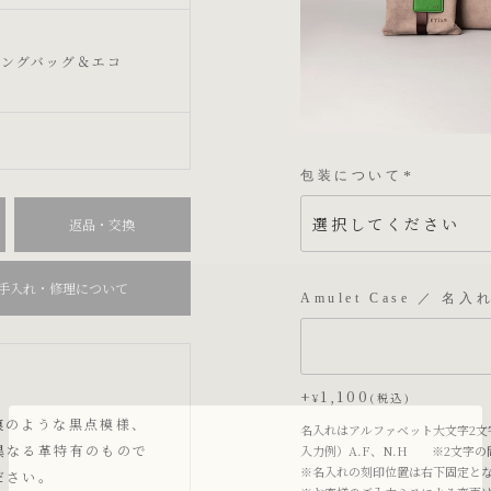
ピングバッグ＆エコ
包装について
(
必
返品・交換
須
)
手入れ・修理について
Amulet Case ／ 名入
+
1,100
¥
税込
痕のような黒点模様、
名入れはアルファベット大文字2文
異なる革特有のもので
入力例）A.F、N.H ※2文字
※名入れの刻印位置は右下固定と
ださい。