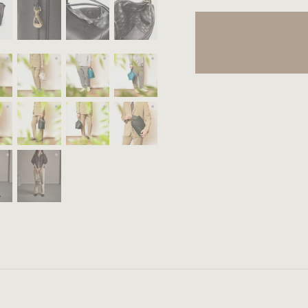
ます。 ※Color：British Green
ight Gray
Color：Light Gray
Color：Light Gray
Color：Turquoise Blue
Color：Turquoise Blue
Oak
Color：Oak
Color：British Green
Color：British Green
Color：British Green
 Gray
ight Gray
Color：Light Gray
Color：Light Gray