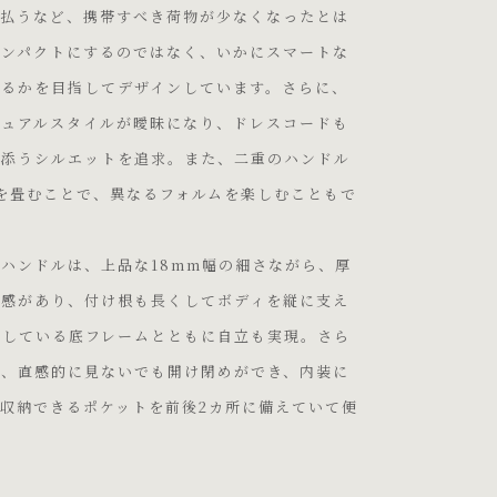
支払うなど、携帯すべき荷物が少なくなったとは
コンパクトにするのではなく、いかにスマートな
けるかを目指してデザインしています。さらに、
ジュアルスタイルが曖昧になり、ドレスコードも
り添うシルエットを追求。また、二重のハンドル
を畳むことで、異なるフォルムを楽しむこともで
ハンドルは、上品な18mm幅の細さながら、厚
心感があり、付け根も長くしてボディを縦に支え
にしている底フレームとともに自立も実現。さら
で、直感的に見ないでも開け閉めができ、内装に
収納できるポケットを前後2カ所に備えていて便