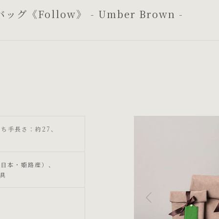
Follow》 - Umber Brown -
、持ち手長さ：約27、
（日本・姫路産）、
具