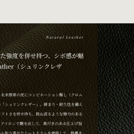
Natural Leather
れた強度を併せ持つ、シボ感が魅
eather（シュリンクレザ
、北米原産の皮にコンビネーション鞣し（クロム
た「シュリンクレザー」。締まり・耐久性を備え
ソフトさを併せ持ち、跳ね返るような弾力のある
、アイロンで艶を出して、奥行きのある仕上げ加
から取り寄せたヒートドラムを使用して、熱風を