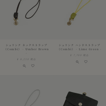
シュリンク ネックストラップ
シュリンク ハンドストラップ
《Combi》 - Umber Brown
《Combi》 - Lime Green -
-
¥
7,700
税込
¥
8,250
税込