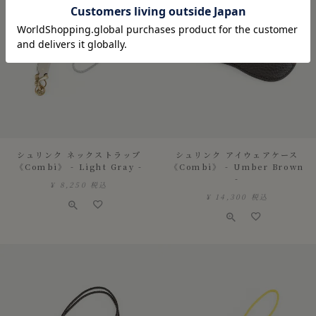
シュリンク ネックストラップ
シュリンク アイウェアケース
《Combi》 - Light Gray -
《Combi》 - Umber Brown
-
¥
8,250
税込
¥
14,300
税込