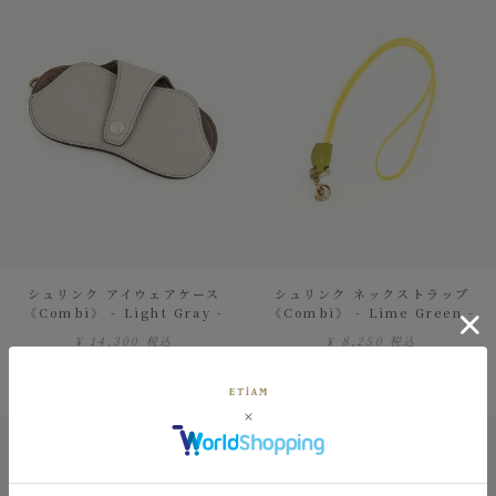
シュリンク アイウェアケース
シュリンク ネックストラップ
《Combi》 - Light Gray -
《Combi》 - Lime Green -
¥
14,300
税込
¥
8,250
税込