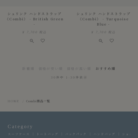
シュリンク ハンドストラップ
シュリンク ハンドストラップ
《Combi》 - British Green
《Combi》 - Turquoise
-
Blue -
¥
7,700
税込
¥
7,700
税込
新着順
価格が安い順
価格が高い順
おすすめ順
30
件中
1
-
30
件表示
HOME
Combi商品一覧
Category
スーツケース
トートバッグ
バックパック
ハンドバッグ
ショルダ