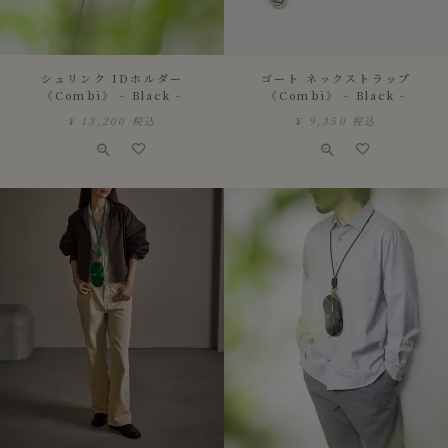
シュリンク IDホルダー
ゴート ネックストラップ
《Combi》 - Black -
《Combi》 - Black -
¥
13,200
税込
¥
9,350
税込