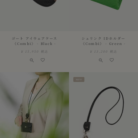
ゴート アイウェアケース
シュリンク IDホルダー
《Combi》 - Black -
《Combi》 - Green -
¥
15,950
税込
¥
13,200
税込
NEW