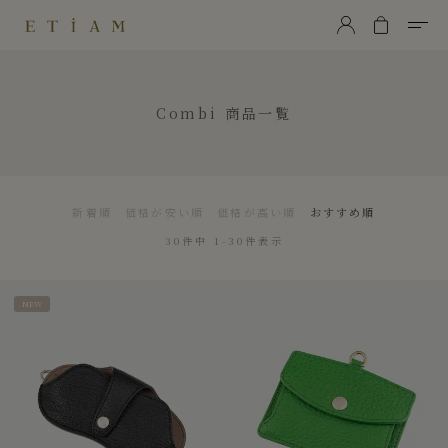
ETiAM（エティアム）
Combi
商品一覧
新着順
価格が安い順
価格が高い順
おすすめ順
30
件中
1
-
30
件表示
NEW