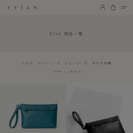
ETiAM（エティアム）
Trot
商品一覧
新着順
価格が安い順
価格が高い順
おすすめ順
7
件中
1
-
7
件表示