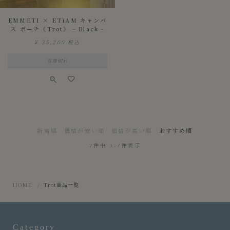
EMMETI × ETiAM キャンバ
ス ポーチ《Trot》 - Black -
¥
35,200
税込
在庫切れ
新着順
価格が安い順
価格が高い順
おすすめ順
7
件中
1
-
7
件表示
HOME
Trot商品一覧
Category