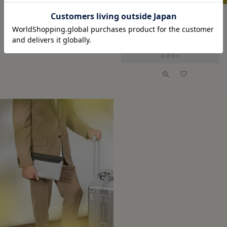
British Green -
¥
27,500
税込
EMMETI × ETiAM シュリン
ク ポーチ《Trot》 - Black -
¥
38,500
税込
在庫切れ