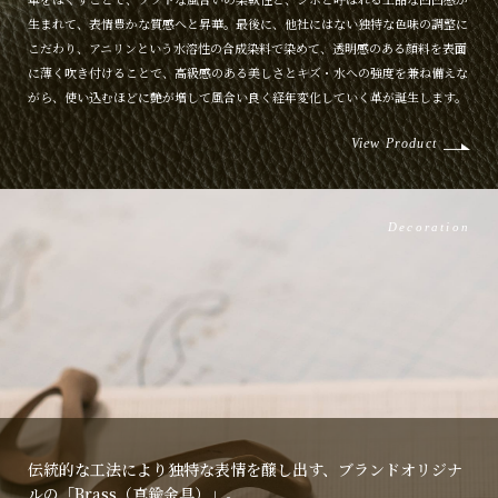
生まれて、表情豊かな質感へと昇華。最後に、他社にはない独特な色味の調整に
こだわり、アニリンという水溶性の合成染料で染めて、透明感のある顔料を表面
に薄く吹き付けることで、高級感のある美しさとキズ・水への強度を兼ね備えな
がら、使い込むほどに艶が増して風合い良く経年変化していく革が誕生します。
View Product
Decoration
伝統的な工法により独特な表情を醸し出す、ブランドオリジナ
ルの「Brass（真鍮金具）」。