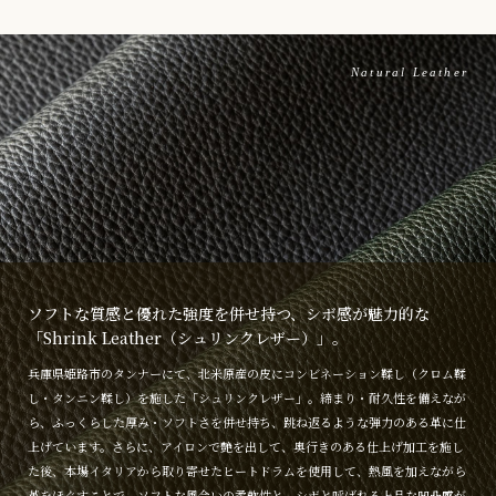
Natural Leather
ソフトな質感と優れた強度を併せ持つ、シボ感が魅力的な
「Shrink Leather（シュリンクレザー）」。
兵庫県姫路市のタンナーにて、北米原産の皮にコンビネーション鞣し（クロム鞣
し・タンニン鞣し）を施した「シュリンクレザー」。締まり・耐久性を備えなが
ら、ふっくらした厚み・ソフトさを併せ持ち、跳ね返るような弾力のある革に仕
上げています。さらに、アイロンで艶を出して、奥行きのある仕上げ加工を施し
た後、本場イタリアから取り寄せたヒートドラムを使用して、熱風を加えながら
革をほぐすことで、ソフトな風合いの柔軟性と、シボと呼ばれる上品な凹凸感が