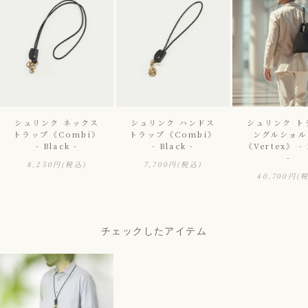
シュリンク ネックス
シュリンク ハンドス
シュリンク ト
トラップ《Combi》
トラップ《Combi》
ングルショル
- Black -
- Black -
《Vertex》 - 
-
8,250円
(税込)
7,700円
(税込)
40,700円
(
チェックしたアイテム