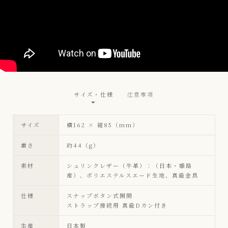
サイズ・仕様
注意事項
サイズ
横162 × 縦85（mm）
重さ
約44（g）
素材
シュリンクレザー（牛革）：（日本・姫路
産）、ポリエステルスエード生地、真鍮金具
仕様
スナップボタン式開閉
ストラップ接続用 真鍮Dカン付き
生産
日本製