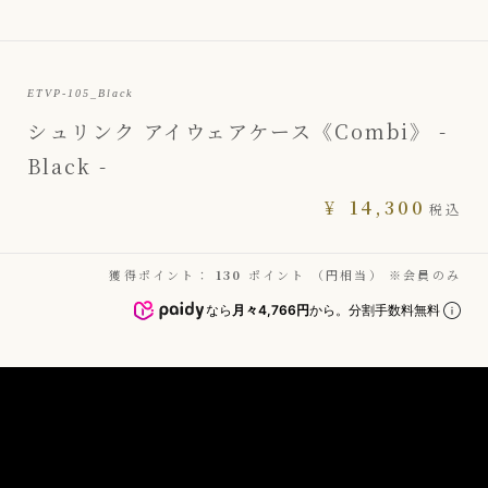
ETVP-105_Black
シュリンク アイウェアケース《Combi》 -
Black -
¥
14,300
税込
獲得ポイント：
130
ポイント （円相当） ※会員のみ
なら
月々4,766円
から。分割手数料無料