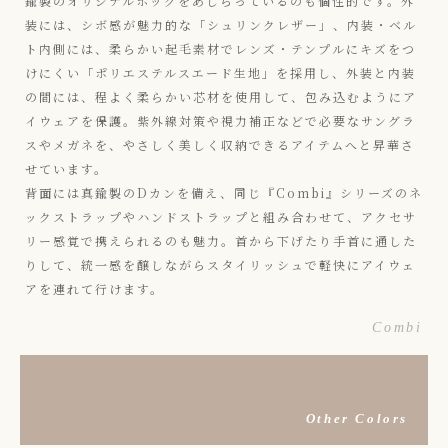
鍮製のオリジナルホックをあしらっているのも個性的です。外
装には、シボ感が魅力的な「シュリンクレザー」、内装・ベル
ト内側には、柔らかい起毛素材でレンズ・テンプルにキズをつ
けにくい「ポリエステルスエード生地」を採用し、外装と内装
の間には、程よく柔らかい芯材を使用して、包み込むようにア
イウェアを保護。紫外線対策や視力補正などで必要なサングラ
スやメガネを、やさしく美しく収納できるアイテムへと昇華さ
せています。
背面には真鍮製のDカンを備え、同じ『Combi』シリーズのネ
ックストラップやハンドストラップと組み合わせて、アクセサ
リー感覚で携えられるのも魅力。首から下げたり手首に通した
りして、統一感を醸しながらスタイリッシュで軽快にアイウェ
アを連れて行けます。
Combi
Other Colors