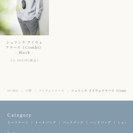
シュリンク アイウェ
アケース《Combi》
- Black -
14,300円
(税込)
HOME
小物
アイウェアケース
シュリンク アイウェアケース《Combi》 - B
Category
スーツケース
トートバッグ
バックパック
ハンドバッグ
ショルダ