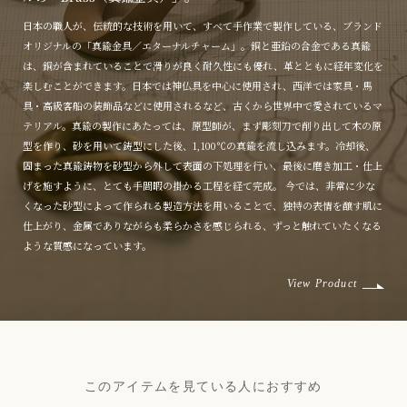
日本の職人が、伝統的な技術を用いて、すべて手作業で製作している、ブランド
オリジナルの「真鍮金具／エターナルチャーム」。銅と亜鉛の合金である真鍮
は、銅が含まれていることで滑りが良く耐久性にも優れ、革とともに経年変化を
楽しむことができます。日本では神仏具を中心に使用され、西洋では家具・馬
具・高級客船の装飾品などに使用されるなど、古くから世界中で愛されているマ
テリアル。真鍮の製作にあたっては、原型師が、まず彫刻刀で削り出して木の原
型を作り、砂を用いて鋳型にした後、1,100℃の真鍮を流し込みます。冷却後、
固まった真鍮鋳物を砂型から外して表面の下処理を行い、最後に磨き加工・仕上
げを施すように、とても手間暇の掛かる工程を経て完成。 今では、非常に少な
くなった砂型によって作られる製造方法を用いることで、独特の表情を醸す肌に
仕上がり、金属でありながらも柔らかさを感じられる、ずっと触れていたくなる
ような質感になっています。
View Product
このアイテムを見ている人におすすめ