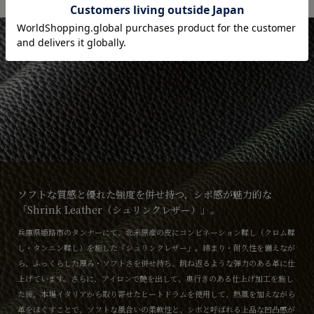
Natural Leather
ソフトな質感と優れた強度を併せ持つ、シボ感が魅力的な
「Shrink Leather（シュリンクレザー）」。
兵庫県姫路市のタンナーにて、北米原産の皮にコンビネーション鞣し（クロム鞣
し・タンニン鞣し）を施した「シュリンクレザー」。締まり・耐久性を備えなが
ら、ふっくらした厚み・ソフトさを併せ持ち、跳ね返るような弾力のある革に仕
上げています。さらに、アイロンで艶を出して、奥行きのある仕上げ加工を施し
た後、本場イタリアから取り寄せたヒートドラムを使用して、熱風を加えながら
革をほぐすことで、ソフトな風合いの柔軟性と、シボと呼ばれる上品な凹凸感が