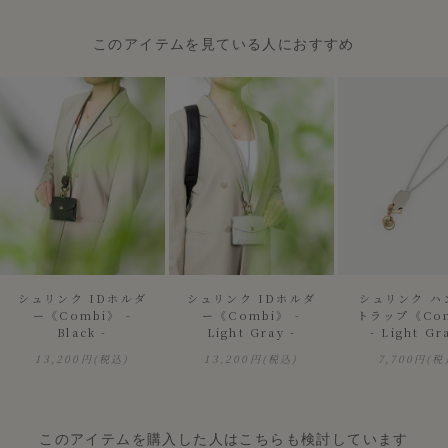
このアイテムを見ている人におすすめ
シュリンク IDホルダ
シュリンク IDホルダ
シュリンク ハ
ー《Combi》 -
ー《Combi》 -
トラップ《Co
Black -
Light Gray -
- Light Gr
13,200円
(税込)
13,200円
(税込)
7,700円
(税
このアイテムを購入した人はこちらも検討しています