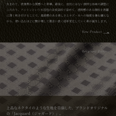
生まれて、表情豊かな質感へと昇華。最後に、他社にはない独特な色味の調整に
こだわり、アニリンという水溶性の合成染料で染めて、透明感のある顔料を表面
に薄く吹き付けることで、高級感のある美しさとキズ・水への強度を兼ね備えな
がら、使い込むほどに艶が増して風合い良く経年変化していく革が誕生します。
View Product
Original Fabric
上品なネクタイのような生地を目指した、ブランドオリジナル
の「Jacquard（ジャガード）」。