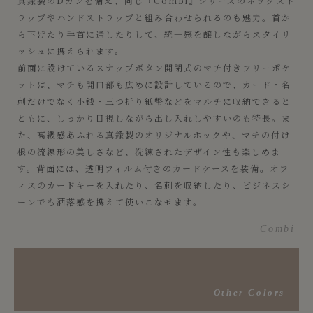
真鍮製のDカンを備え、同じ『Combi』シリーズのネックスト
ラップやハンドストラップと組み合わせられるのも魅力。首か
ら下げたり手首に通したりして、統一感を醸しながらスタイリ
ッシュに携えられます。
前面に設けているスナップボタン開閉式のマチ付きフリーポケ
ットは、マチも開口部も広めに設計しているので、カード・名
刺だけでなく小銭・三つ折り紙幣などをマルチに収納できると
ともに、しっかり目視しながら出し入れしやすいのも特長。ま
た、高級感あふれる真鍮製のオリジナルホックや、マチの付け
根の流線形の美しさなど、洗練されたデザイン性も楽しめま
す。背面には、透明フィルム付きのカードケースを装備。オフ
ィスのカードキーを入れたり、名刺を収納したり、ビジネスシ
ーンでも洒落感を携えて使いこなせます。
Combi
Other Colors