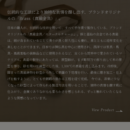
伝統的な工法により独特な表情を醸し出す、ブランドオリジナ
ルの「Brass（真鍮金具）」。
日本の職人が、伝統的な技術を用いて、すべて手作業で製作している、ブランド
オリジナルの「真鍮金具／エターナルチャーム」。銅と亜鉛の合金である真鍮
は、銅が含まれていることで滑りが良く耐久性にも優れ、革とともに経年変化を
楽しむことができます。日本では神仏具を中心に使用され、西洋では家具・馬
具・高級客船の装飾品などに使用されるなど、古くから世界中で愛されているマ
テリアル。真鍮の製作にあたっては、原型師が、まず彫刻刀で削り出して木の原
型を作り、砂を用いて鋳型にした後、1,100℃の真鍮を流し込みます。冷却後、
固まった真鍮鋳物を砂型から外して表面の下処理を行い、最後に磨き加工・仕上
げを施すように、とても手間暇の掛かる工程を経て完成。 今では、非常に少な
くなった砂型によって作られる製造方法を用いることで、独特の表情を醸す肌に
仕上がり、金属でありながらも柔らかさを感じられる、ずっと触れていたくなる
ような質感になっています。
View Product