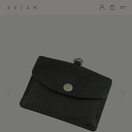
ETiAM（エティアム）