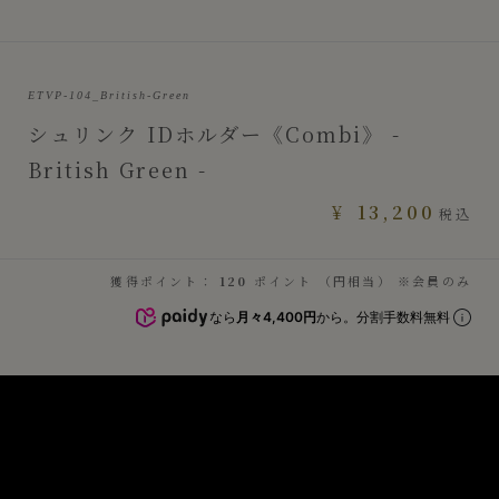
ETVP-104_British-Green
シュリンク IDホルダー《Combi》 -
British Green -
¥
13,200
税込
獲得ポイント：
120
ポイント （円相当） ※会員のみ
なら
月々4,400円
から。分割手数料無料