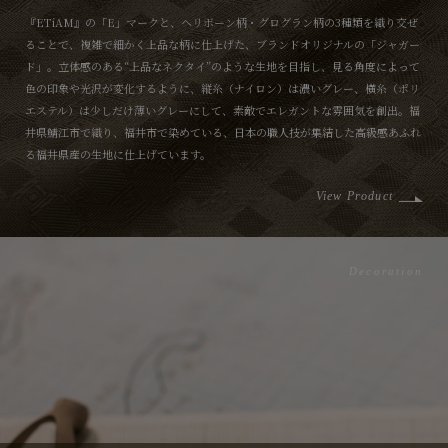
『ETiAM』の「E」マークと、ヘリボーン柄・グログラン柄の3種類を織り交ぜ
ることで、複雑で細かく上品な柄に仕上げた、ブランドオリジナルの「ジャガー
ド」。立体感のある“上品なネクタイ”のような生地を目指し、見る角度によって
色の印象や光沢が変化するように、縦糸（ナイロン）は濃いグレー、横糸（ポリ
エステル）は少しだけ薄いグレーにして、素敵でエレガントな雰囲気を創出。福
井県鯖江市で織り、福井市で染めている、日本の職人技が集結した高級感あふれ
る福井県産の生地に仕上げています。
View Product
Decoration