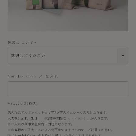
包装について
(
必
須
)
Amulet Case ／ 名入れ
+
1,100
¥
税込
名入れはアルファベット大文字2文字のイニシャルのみとなります。
入力例）A.F、N.H ※2文字の間に「.（ドット）」が入ります。
※名入れの刻印位置は右下固定となります。
※お客様のご入力ミスによる変更はできませんので、ご注意ください。
※「Amulet Case」のお色はお選びいただくことはできません。