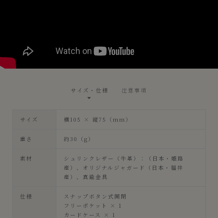
サイズ・仕様
注意事項
サイズ
横105 × 縦75（mm）
重さ
約30（g）
素材
シュリンクレザー（牛革）：（日本・姫路
産）、オリジナルジャガード（日本・福井
産）、真鍮金具
仕様
スナップボタン式開閉
フリーポケット × 1
カードケース × 1