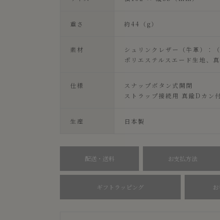
重さ
約44（g）
素材
シュリンクレザー（牛革）：
ポリエステルスエード生地、
仕様
スナップボタン式開閉
ストラップ接続用 真鍮Dカン
生産
日本製
配送・送料
お支払方法
ギフトラッピング
お