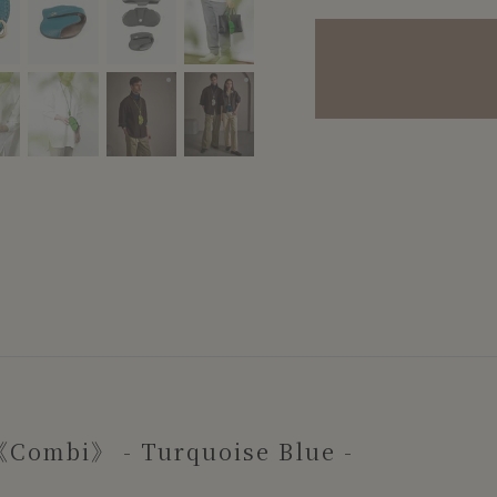
ime Green
Color：Lime Green
Color：Green
Color：Lime Green
Color：Light Gray、Turquoise Blu
i》 - Turquoise Blue -