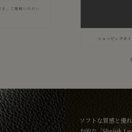
だき、ご理解いただい
ショッピングガイ
ソフトな質感と優
力的な「Shrink L