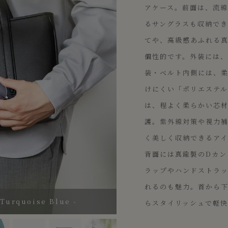
アケース。前面は、流
るサングラスも収納でき
てや、高級感あふれる
個性的です。外装には
装・ベルト内側には、
けにくい「ポリエステ
は、程よく柔らかい芯
護。紫外線対策や視力
く美しく収納できるアイ
背面には真鍮製のDカン
ラップやハンドストラ
れるのも魅力。首から
rquoise Blue -
らスタイリッシュで軽快
- Turquoise Blue -
oise Blue -