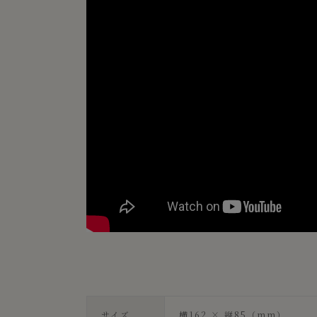
サイズ
横162 × 縦85（mm）