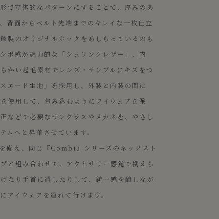
線形で立体的なパターンにすることで、厚みのあ
、背面からベルト先端までのキレイな一枚仕立
真鍮製のオリジナルホックをあしらっているのも
、シボ感が魅力的な「シュリンクレザー」、内
柔らかい起毛素材でレンズ・テンプルにキズをつ
ルスエード生地」を採用し、外装と内装の間に
材を使用して、包み込むようにアイウェアを保
補正などで必要なサングラスやメガネを、やさし
テムへと昇華させています。
を備え、同じ『Combi』シリーズのネックスト
ップと組み合わせて、アクセサリー感覚で携えら
下げたり手首に通したりして、統一感を醸しなが
にアイウェアを連れて行けます。