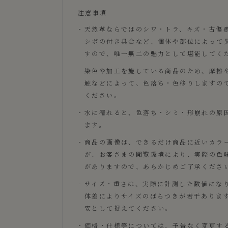
注意事項
天然革ならではのシワ・トラ、キズ・古傷
シボの付き具合など、個体や部位によって
すので、唯一無二の魅力として堪能してく
染色や加工を施している商品のため、摩擦
触などによって、色落ち・色移りしますの
ください。
水に濡れると、色落ち・シミ・形崩れの原
ます。
商品の画像は、できるだけ商品に近いカラ
が、お客さまの閲覧環境により、実際の色
がありますので、あらかじめご了承くださ
サイズ・重さは、実際に計測した数値にな
体差によりサイズのばらつきが若干ありま
安として捉えてください。
価格・仕様等については、予告なく変更す