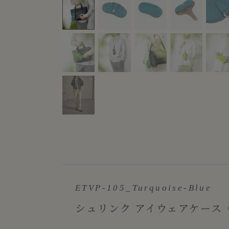
Color：Black
Color：Green
Color：L
Color：Green
ETVP-105_Turquoise-Blue
シュリンク アイウェアケース《Comb