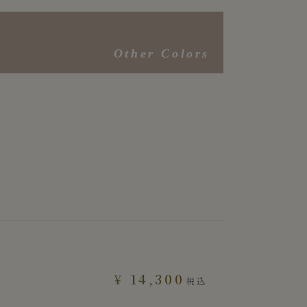
Other Colors
e
¥
14,300
税込