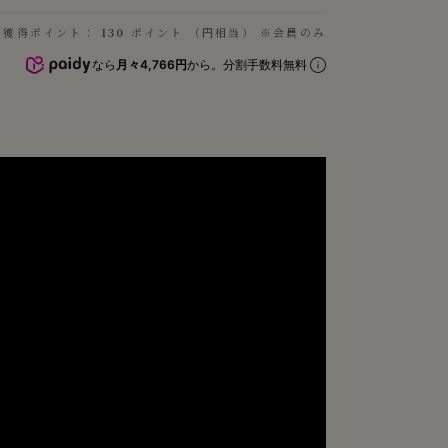
獲得ポイント：
130
ポイント （円相当） ※会員のみ
なら
月々4,766円
から。分割手数料無料