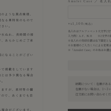
Amulet Case ／ 名入
痕のような黒点模様、
異なる革特有のもので
+
1,100
¥
税込
ださい。
名入れはアルファベット大文字2文
や水ぬれ、長時間の接
入力例）A.F、N.H ※2文字
で、あらかじめご了承
※名入れの刻印位置は右下固定と
※お客様のご入力ミスによる変更
※「Amulet Case」のお色は
因になることがござい
ーで掲載をしています
味とは多少異なる場合
い。
納期について：在庫がある
在庫がない場合は、1〜3
りますが、素材等の個
注文前にお問い合わせくだ
すので、あくまでも目
る場合がございます。