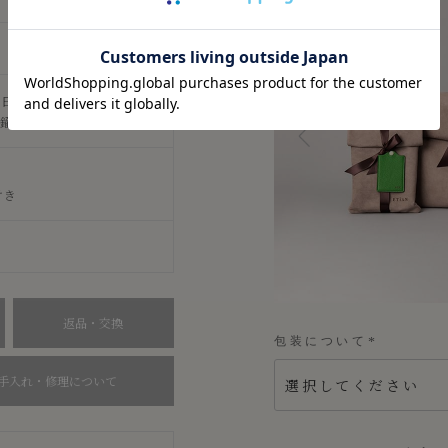
（日本・姫路産）、
真鍮金具
付き
返品・交換
包装について
(
必
手入れ・修理について
須
)