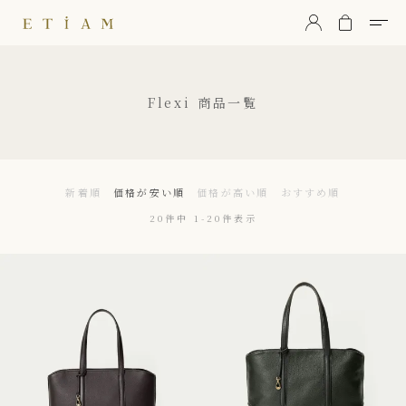
ETiAM（エティアム）
Flexi
商品一覧
新着順
価格が安い順
価格が高い順
おすすめ順
20
件中
1
-
20
件表示