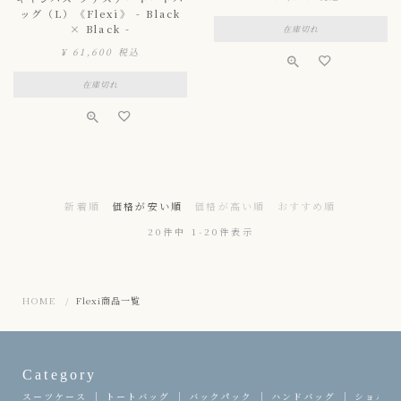
ッグ（L）《Flexi》 - Black
× Black -
在庫切れ
¥
61,600
税込
在庫切れ
新着順
価格が安い順
価格が高い順
おすすめ順
20
件中
1
-
20
件表示
HOME
Flexi商品一覧
Category
スーツケース
トートバッグ
バックパック
ハンドバッグ
ショルダ